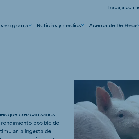
Trabaja con n
os en granja
Noticias y medios
Acerca de De Heus
nd
Portugal
nes que crezcan sanos.
Portuguese
 rendimiento posible de
n
Serbia
stimular la ingesta de
Serbian