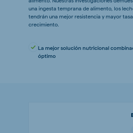
alimento. Nuestras investigaciones demues
una ingesta temprana de alimento, los lech
Hungary
Slova
Hungarian
Slovak
tendrán una mejor resistencia y mayor tasa
crecimiento.
La mejor solución nutricional combin
Vietnam
Myan
óptimo
Vietnamese
Burmes
Philippines
India
English
English
South Africa
South
Afrikaans
English
Egypt (Koudijs)
Ethio
English
English