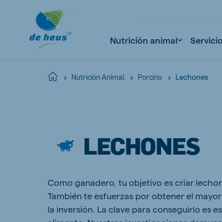
Nutrición animal
Servici
Lechones
Home
Nutrición Animal
Porcino
Global
English
LECHONES
Netherlands
Pola
Como ganadero, tu objetivo es criar lecho
Dutch
Polish
También te esfuerzas por obtener el mayor
Czech Republic
Spai
la inversión. La clave para conseguirlo es e
Czech
Spanish