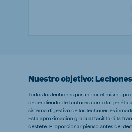
Brasil
Ukrai
Portuguese
Ukrainia
Koudijs Export
English
Nuestro objetivo: Lechones
Todos los lechones pasan por el mismo pro
dependiendo de factores como la genética, 
sistema digestivo de los lechones es inmadu
Esta aproximación gradual facilitará la tra
destete. Proporcionar pienso antes del dest