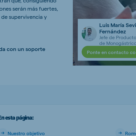
tran que, consiguiendo
ones serán más fuertes,
kia
 de supervivencia y
Luis María Sevi
Fernández
Jefe de Product
de Monogástric
ada con un soporte
mar
Indonesia
Ponte en contacto c
e
Indonesian
 Africa
Ghana (Koudijs)
En esta página:
English
pia (Koudijs)
Nuestro objetivo
Rome