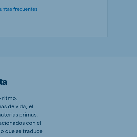
untas frecuentes
ta
 ritmo,
as de vida, el
materias primas.
lacionados con el
 lo que se traduce