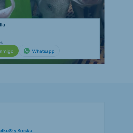
lla
o
os
onmigo
Whatsapp
lko® y Kresko