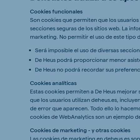
Cookies funcionales
Son cookies que permiten que los usuarios p
secciones seguras de los sitios web. La info
Brasil
Ukrai
marketing. No permitir el uso de este tipo
Portuguese
Ukrainia
Será imposible el uso de diversas seccio
Koudijs Export
De Heus podrá proporcionar menor asisten
English
De Heus no podrá recordar sus preferencia
Cookies analíticas
Estas cookies permiten a De Heus mejorar s
que los usuarios utilizan deheus.es, inclu
de error que aparecen. Todo ello lo hacem
cookies de WebAnalytics son un ejemplo de
Cookies de marketing - y otras cookies
Las cookies de marketing en deheus.es son 