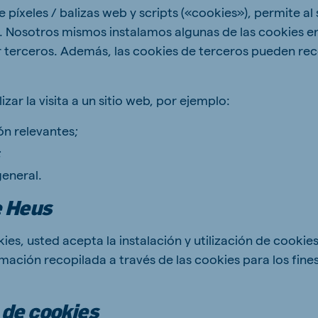
 píxeles / balizas web y scripts («cookies»), permite al
kia
es. Nosotros mismos instalamos algunas de las cookies en
 terceros. Además, las cookies de terceros pueden rec
zar la visita a un sitio web, por ejemplo:
mar
Indonesia
n relevantes;
e
Indonesian
;
general.
e Heus
kies, usted acepta la instalación y utilización de cookie
mación recopilada a través de las cookies para los fines
 Africa
Ghana (Koudijs)
English
pia (Koudijs)
 de cookies