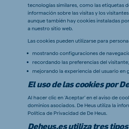
tecnologías similares, como las etiquetas de
Hungary
Slova
información sobre las visitas y los visitant
Hungarian
Slovak
aunque también hay cookies instaladas por
a nuestro sitio web.
Las cookies pueden utilizarse para personali
Vietnam
Myan
mostrando configuraciones de navegació
Vietnamese
Burmes
recordando las preferencias del visitante
Philippines
India
mejorando la experiencia del usuario en 
English
English
El uso de las cookies por D
Al hacer clic en 'Aceptar' en el aviso de coo
dominios asociados. De Heus utiliza la infor
South Africa
South
Afrikaans
English
Política de Privacidad de De Heus.
Egypt (Koudijs)
Ethio
Deheus.es utiliza tres tipos
English
English