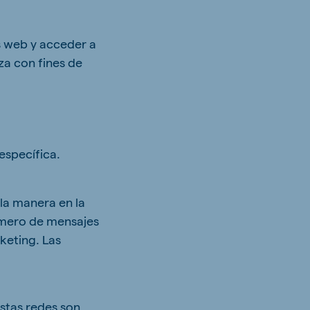
os web y acceder a
za con fines de
específica.
la manera en la
número de mensajes
keting. Las
stas redes son