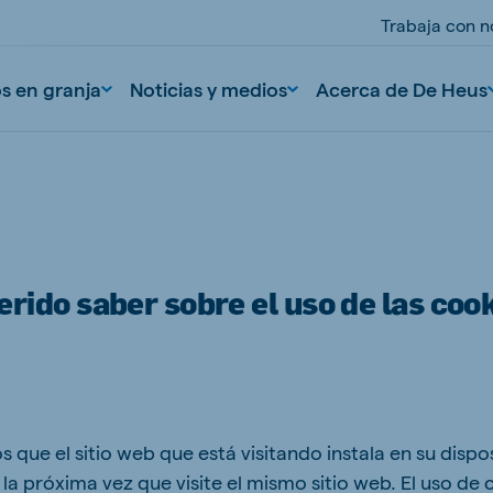
Trabaja con n
os en granja
Noticias y medios
Acerca de De Heus
rido saber sobre el uso de las coo
nd
Portugal
Portuguese
que el sitio web que está visitando instala en su dispos
n
Serbia
la próxima vez que visite el mismo sitio web. El uso de 
Serbian