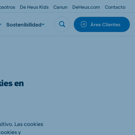
osotros
De Heus Kids
Canun
DeHeus.com
Contacto
Sostenibilidad
Área Clientes
kies en
itivo. Las cookies
cookies y