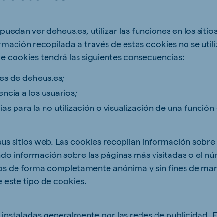
uedan ver deheus.es, utilizar las funciones en los siti
rmación recopilada a través de estas cookies no se utili
ne (Koudijs)
Russia (Koudijs)
 de cookies tendrá las siguientes consecuencias:
n
Russian
nes de deheus.es;
cia a los usuarios;
s para la no utilización o visualización de una función 
us sitios web. Las cookies recopilan información sobre 
yendo información sobre las páginas más visitadas o el 
os de forma completamente anónima y sin fines de mar
 este tipo de cookies.
instaladas generalmente por las redes de publicidad. E