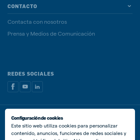
CONTACTO
Contacta con nosotros
Prensa y Medios de Comunicación
REDES SOCIALES
Política de privacidad
Política de Cookies
Configuración de cookies
Administrar Cookies
Este sitio web utiliza cookies para personalizar
contenido, anuncios, funciones de redes sociales y
© De Heus Animal Nutrition