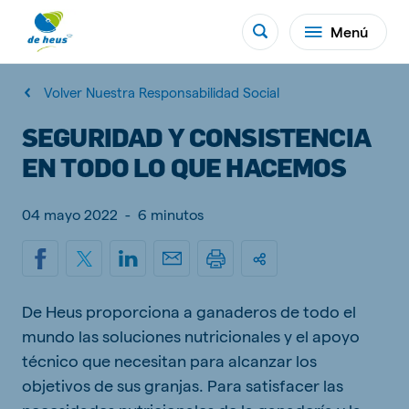
Menú
Volver Nuestra Responsabilidad Social
SEGURIDAD Y CONSISTENCIA
EN TODO LO QUE HACEMOS
04 mayo 2022
-
6 minutos
De Heus proporciona a ganaderos de todo el
mundo las soluciones nutricionales y el apoyo
técnico que necesitan para alcanzar los
objetivos de sus granjas. Para satisfacer las