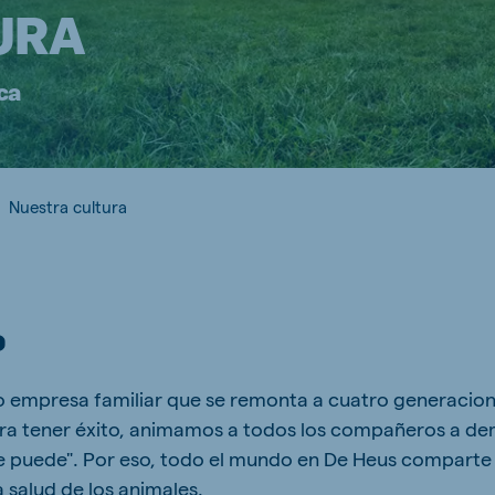
URA
kia
ca
mar
Indonesia
Nuestra cultura
e
Indonesian
o
 empresa familiar que se remonta a cuatro generaciones
 Africa
Ghana (Koudijs)
ra tener éxito, animamos a todos los compañeros a de
English
 se puede". Por eso, todo el mundo en De Heus comparte
pia (Koudijs)
 salud de los animales.