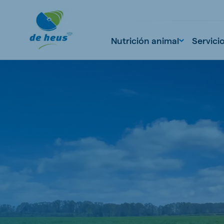
Nutrición animal
Servici
Global
English
Netherlands
Pola
Dutch
Polish
Czech Republic
Spai
Czech
Spanish