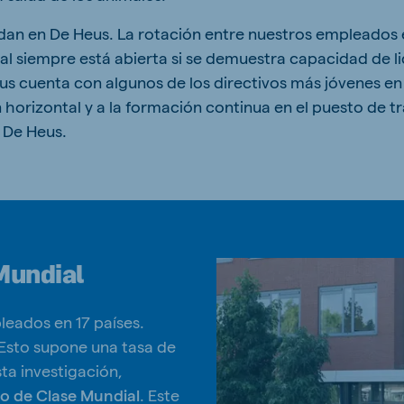
an en De Heus. La rotación entre nuestros empleados e
nal siempre está abierta si se demuestra capacidad de l
s cuenta con algunos de los directivos más jóvenes en
ne (Koudijs)
Russia (Koudijs)
 horizontal y a la formación continua en el puesto de tr
n
Russian
 De Heus.
Mundial
leados en 17 países.
 Esto supone una tasa de
ta investigación,
jo de Clase Mundial
. Este