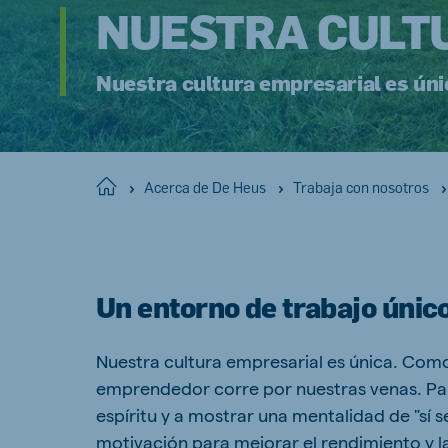
NUESTRA CULT
Hungary
Slova
Hungarian
Slovak
Nuestra cultura empresarial es úni
Vietnam
Myan
Home
Vietnamese
Acerca de De Heus
Trabaja con nosotros
Burmes
Philippines
India
English
English
Un entorno de trabajo únic
Nuestra cultura empresarial es única. Como
South Africa
South
emprendedor corre por nuestras venas. Pa
Afrikaans
English
espíritu y a mostrar una mentalidad de "sí
Egypt (Koudijs)
Ethio
motivación para mejorar el rendimiento y la
English
English