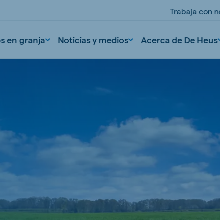
Trabaja con n
os en granja
Noticias y medios
Acerca de De Heus
nd
Portugal
Portuguese
n
Serbia
Serbian