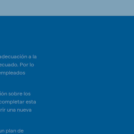
adecuación a la
ecuado. Por lo
s empleados
ión sobre los
 completar esta
rir una nueva
un plan de