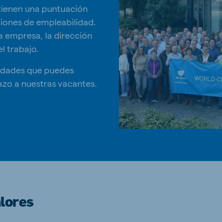
btienen una puntuación
ciones de empleabilidad.
la empresa, la dirección
el trabajo.
ilidades que puedes
azo a nuestras vacantes.
lores