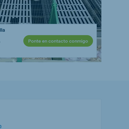
lla
Ponte en contacto conmigo
o
®