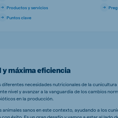
Productos y servicios
Preg
Puntos clave
ne (Koudijs)
Russia (Koudijs)
n
Russian
d y máxima eficiencia
iferentes necesidades nutricionales de la cunicultura i
uiente nivel y avanzar a la vanguardia de los cambios nor
óticos en la producción.
animales sanos en este contexto, ayudando a los cuni
on éxito. Es un gran desafío y vamos a estar al lado d