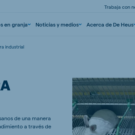
Trabaja con n
os en granja
Noticias y medios
Acerca de De Heus
a industrial
RA
nd
Portugal
Portuguese
 sanos de una manera
n
Serbia
ndimiento a través de
Serbian