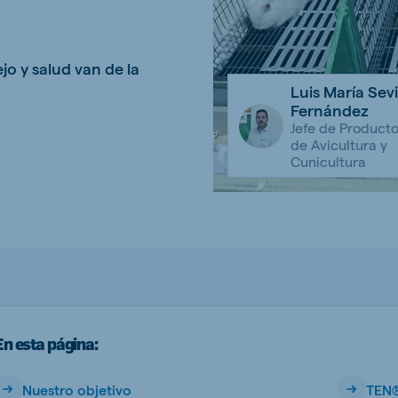
kia
o y salud van de la
Luis María Sevi
Fernández
Jefe de Product
de Avicultura y
mar
Indonesia
Cunicultura
e
Indonesian
 Africa
Ghana (Koudijs)
En esta página:
English
pia (Koudijs)
Nuestro objetivo
TEN