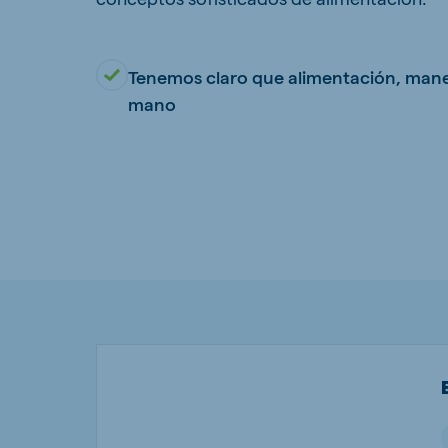
Hungary
Slova
Hungarian
Slovak
Tenemos claro que alimentación, manej
mano
Vietnam
Myan
Vietnamese
Burmes
Philippines
India
English
English
South Africa
South
Afrikaans
English
Egypt (Koudijs)
Ethio
English
English