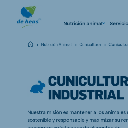
Nutrición animal
Servici
Cunicultur
Home
Nutrición Animal
Cunicultura
Global
English
CUNICULTU
INDUSTRIAL
Netherlands
Pola
Dutch
Polish
Nuestra misión es mantener a los animales
Czech Republic
Spai
sostenible y responsable y maximizar su re
Czech
Spanish
conceptos sofisticados de alimentación.