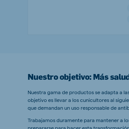
Brasil
Ukrai
Portuguese
Ukrainia
Koudijs Export
English
Nuestro objetivo: Más salu
Nuestra gama de productos se adapta a las d
objetivo es llevar a los cunicultores al sig
que demandan un uso responsable de antibi
Trabajamos duramente para mantener a los 
prepararse para hacer esta transformación c