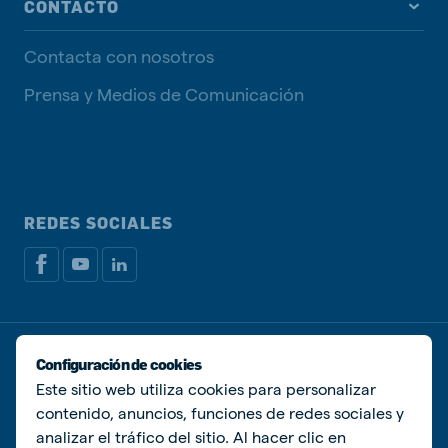
CONTACTO
Contacta con nosotros
Prensa y Medios de Comunicación
REDES SOCIALES
Política de privacidad
Política de Cookies
Configuración de cookies
Administrar Cookies
Este sitio web utiliza cookies para personalizar
contenido, anuncios, funciones de redes sociales y
© De Heus Animal Nutrition
analizar el tráfico del sitio. Al hacer clic en