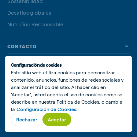
Sostenibilidad
Desafíos globales
Nutrición Responsable
CONTACTO
Contacta con nosotros
Configuración de cookies
Este sitio web utiliza cookies para personalizar
Prensa y Medios de Comunicación
contenido, anuncios, funciones de redes sociales y
analizar el tráfico del sitio. Al hacer clic en
'Aceptar', usted acepta el uso de cookies como se
describe en nuestra
Política de Cookies
, o cambie
la
Configuración de Cookies.
REDES SOCIALES
Rechazar
Aceptar