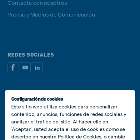
Contacta con nosotros
Prensa y Medios de Comunicación
REDES SOCIALES
Política de privacidad
Política de Cookies
Configuración de cookies
Administrar Cookies
Este sitio web utiliza cookies para personalizar
contenido, anuncios, funciones de redes sociales y
© De Heus Animal Nutrition
analizar el tráfico del sitio. Al hacer clic en
'Aceptar', usted acepta el uso de cookies como se
describe en nuestra
Política de Cookies
, o cambie