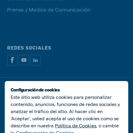
Prensa y Medios de Comunicación
REDES SOCIALES
Política de privacidad
Política de Cookies
Configuración de cookies
Administrar Cookies
Este sitio web utiliza cookies para personalizar
contenido, anuncios, funciones de redes sociales y
© De Heus Animal Nutrition
analizar el tráfico del sitio. Al hacer clic en
'Aceptar', usted acepta el uso de cookies como se
describe en nuestra
Política de Cookies
, o cambie
la
Configuración de Cookies.