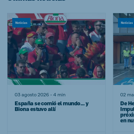
Noticias
Noticias
03 agosto 2026 - 4 min
02 ma
España se comió el mundo… y
De He
Biona estuvo allí
Impul
próxi
en nu