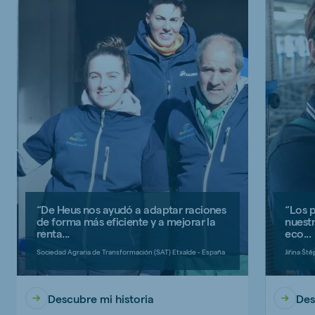
“De Heus nos ayudó a adaptar raciones
“Los 
de forma más eficiente y a mejorar la
nuestr
renta...
eco...
Sociedad Agraria de Transformación (SAT) Etxalde - España
Jiřina Št
Descubre mi historia
Des