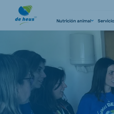
Nutrición animal
Servici
Global
English
Netherlands
Pola
Dutch
Polish
Czech Republic
Spai
Czech
Spanish