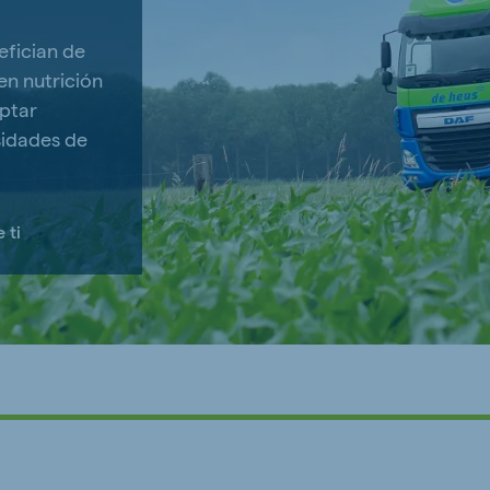
efician de
en nutrición
aptar
sidades de
 ti