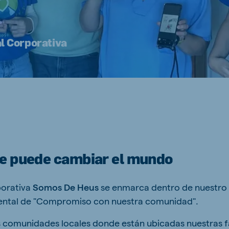
S
kia
l Corporativa
mar
Indonesia
e
Indonesian
e puede cambiar el mundo
 Africa
Ghana (Koudijs)
porativa
Somos De Heus
se enmarca dentro de nuestro
English
amental de "Compromiso con nuestra comunidad".
pia (Koudijs)
as comunidades locales donde están ubicadas nuestras 