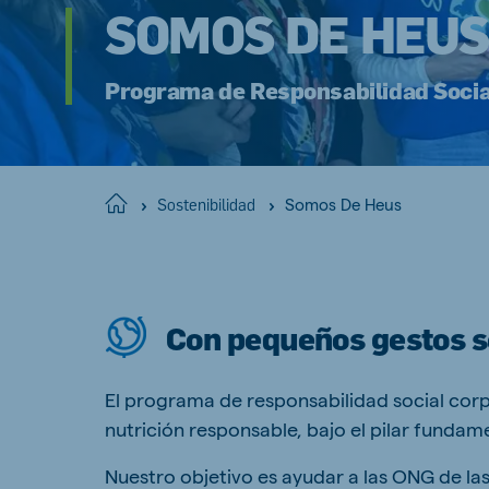
SOMOS DE HEU
Hungary
Slova
Hungarian
Slovak
Programa de Responsabilidad Socia
Vietnam
Myan
Somos De Heus
Home
Vietnamese
Sostenibilidad
Burmes
Philippines
India
English
English
Con pequeños gestos s
South Africa
South
El programa de responsabilidad social cor
Afrikaans
English
nutrición responsable, bajo el pilar fund
Egypt (Koudijs)
Ethio
Nuestro objetivo es ayudar a las ONG de l
English
English