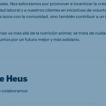
es. Nos esforzamos por promover e incentivar la crea
 laboral y a nuestros clientes en iniciativas de volunt
s lazos con la comunidad, sino también contribuir a un 
ne (Koudijs)
Russia (Koudijs)
 va más allá de la nutrición animal; se trata de cuidar
n
Russian
ntos por un futuro mejor y más solidario.
e Heus
ue colaboramos