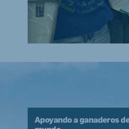
Apoyando a ganaderos de 
mundo