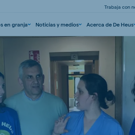
Trabaja con n
os en granja
Noticias y medios
Acerca de De Heus
nd
Portugal
Portuguese
n
Serbia
Serbian