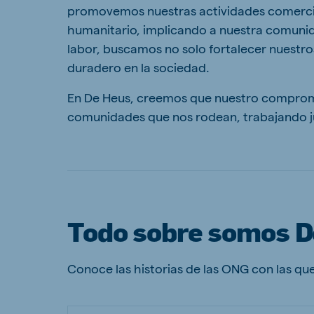
promovemos nuestras actividades comercial
humanitario, implicando a nuestra comunidad
labor, buscamos no solo fortalecer nuestro
duradero en la sociedad.
Brasil
Ukrai
En De Heus, creemos que nuestro compromiso
Portuguese
Ukrainia
comunidades que nos rodean, trabajando ju
Koudijs Export
English
Todo sobre somos D
Conoce las historias de las ONG con las q