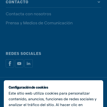
CONTACTO
Contacta con nosotros
Prensa y Medios de Comunicación
REDES SOCIALES
Política de privacidad
Política de Cookies
Configuración de cookies
Administrar Cookies
Este sitio web utiliza cookies para personalizar
contenido, anuncios, funciones de redes sociales y
© De Heus Animal Nutrition
analizar el tráfico del sitio. Al hacer clic en