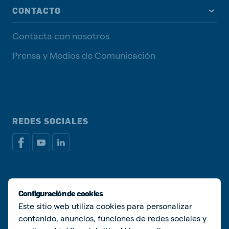
CONTACTO
Contacta con nosotros
Prensa y Medios de Comunicación
REDES SOCIALES
Política de privacidad
Política de Cookies
Configuración de cookies
Administrar Cookies
Este sitio web utiliza cookies para personalizar
contenido, anuncios, funciones de redes sociales y
© De Heus Animal Nutrition