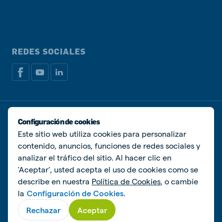
REDES SOCIALES
Política de privacidad
Política de Cookies
Configuración de cookies
Administrar Cookies
Este sitio web utiliza cookies para personalizar
contenido, anuncios, funciones de redes sociales y
© De Heus Animal Nutrition
analizar el tráfico del sitio. Al hacer clic en
'Aceptar', usted acepta el uso de cookies como se
describe en nuestra
Política de Cookies
, o cambie
la
Configuración de Cookies.
Rechazar
Aceptar