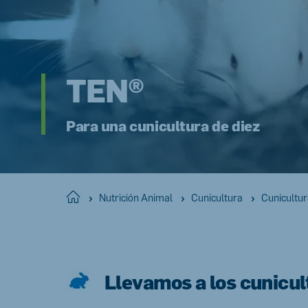
Hungary
Slova
Hungarian
Slovak
TEN®
Vietnam
Myan
Para una cunicultura de diez
Vietnamese
Burmes
Philippines
India
English
English
Home
Nutrición Animal
Cunicultura
Cunicultur
South Africa
South
Afrikaans
English
Llevamos a los cunicult
Egypt (Koudijs)
Ethio
English
English