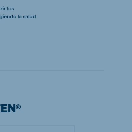
ir los
giendo la salud
TEN®