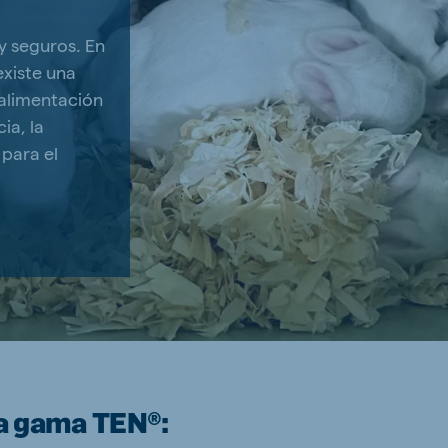
y seguros. En
existe una
 alimentación
ia, la
 para el
a gama TEN®: