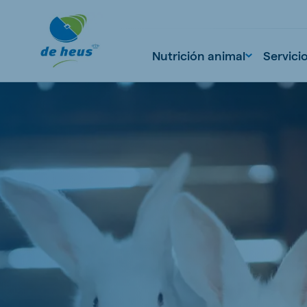
Nutrición animal
Servici
Global
English
Netherlands
Pola
Dutch
Polish
Czech Republic
Spai
Czech
Spanish