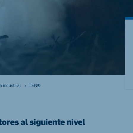
kia
mar
Indonesia
e
Indonesian
TEN®
a industrial
 Africa
Ghana (Koudijs)
English
ores al siguiente nivel
pia (Koudijs)