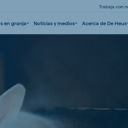
Trabaja con n
os en granja
Noticias y medios
Acerca de De Heus
nd
Portugal
Portuguese
n
Serbia
Serbian