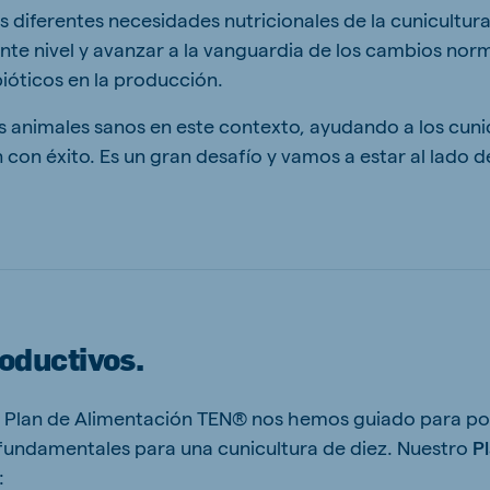
iferentes necesidades nutricionales de la cunicultura i
uiente nivel y avanzar a la vanguardia de los cambios nor
óticos en la producción.
animales sanos en este contexto, ayudando a los cuni
ne (Koudijs)
Russia (Koudijs)
n
Russian
on éxito. Es un gran desafío y vamos a estar al lado d
roductivos.
ro Plan de Alimentación TEN® nos hemos guiado para p
fundamentales para una cunicultura de diez. Nuestro
P
: