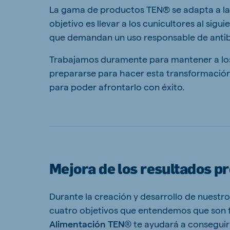
La gama de productos TEN® se adapta a las d
objetivo es llevar a los cunicultores al sig
que demandan un uso responsable de antibi
Trabajamos duramente para mantener a los 
Brasil
Ukrai
Portuguese
Ukrainia
prepararse para hacer esta transformación c
para poder afrontarlo con éxito.
Koudijs Export
English
Mejora de los resultados p
Durante la creación y desarrollo de nuest
cuatro objetivos que entendemos que son 
Alimentación TEN®
te ayudará a conseguir