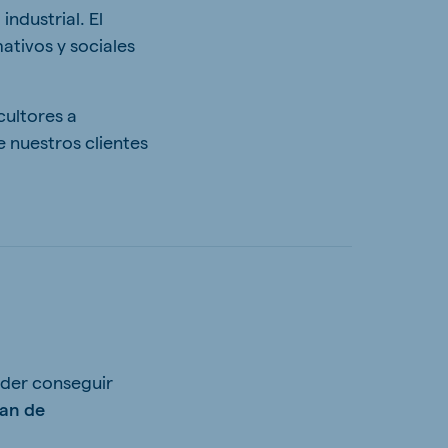
ndustrial. El
mativos y sociales
cultores a
e nuestros clientes
oder conseguir
lan de