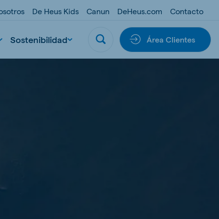
osotros
De Heus Kids
Canun
DeHeus.com
Contacto
Sostenibilidad
Área Clientes