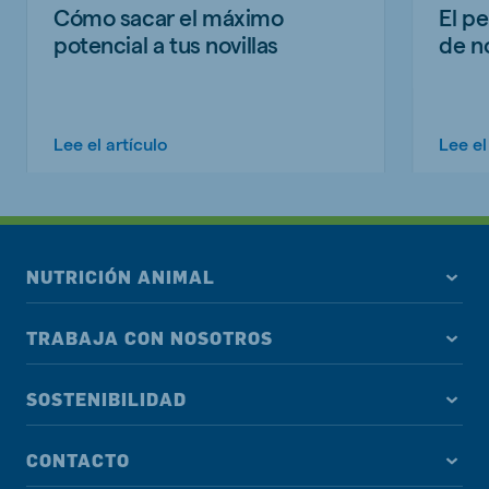
Cómo sacar el máximo
El pe
potencial a tus novillas
de no
Lee el artículo
Lee el
NUTRICIÓN ANIMAL
TRABAJA CON NOSOTROS
SOSTENIBILIDAD
CONTACTO