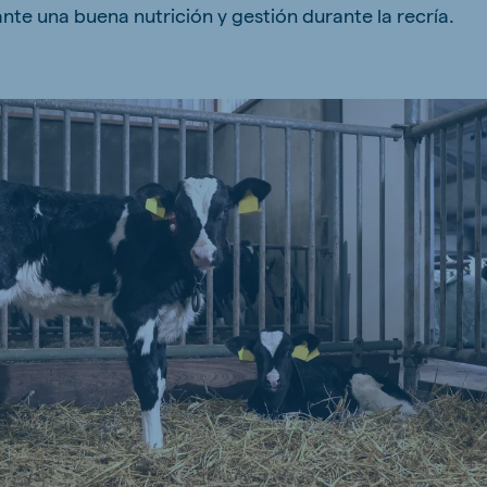
te una buena nutrición y gestión durante la recría.
kia
mar
Indonesia
e
Indonesian
 Africa
Ghana (Koudijs)
English
pia (Koudijs)