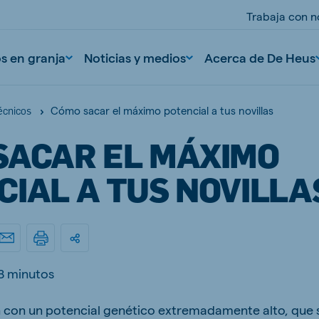
Trabaja con n
os en granja
Noticias y medios
Acerca de De Heus
Cómo sacar el máximo potencial a tus novillas
écnicos
SACAR EL MÁXIMO
CIAL A TUS NOVILLA
nd
Portugal
Portuguese
8 minutos
n
Serbia
n con un potencial genético extremadamente alto, que
Serbian