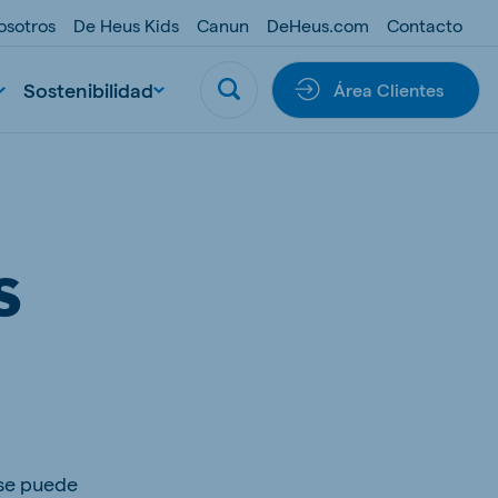
osotros
De Heus Kids
Canun
DeHeus.com
Contacto
Sostenibilidad
Área Clientes
S
 se puede