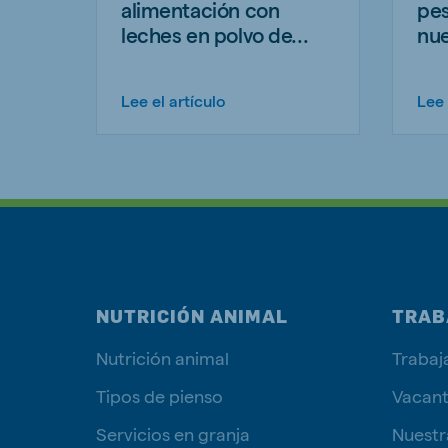
alimentación con
pes
leches en polvo de...
nue
Lee el artículo
Lee 
NUTRICIÓN ANIMAL
TRAB
Nutrición animal
Trabaj
Tipos de pienso
Vacan
Servicios en granja
Nuestr