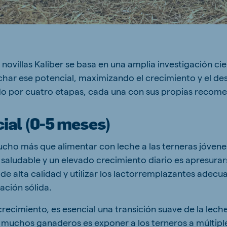
ne (Koudijs)
Russia (Koudijs)
e novillas Kaliber se basa en una amplia investigación cie
n
Russian
har ese potencial, maximizando el crecimiento y el desa
do por cuatro etapas, cada una con sus propias recom
cial (0-5 meses)
mucho más que alimentar con leche a las terneras jóvene
 saludable y un elevado crecimiento diario es apresura
 de alta calidad y utilizar los lactorremplazantes adec
tación sólida.
recimiento, es esencial una transición suave de la leche
muchos ganaderos es exponer a los terneros a múltipl