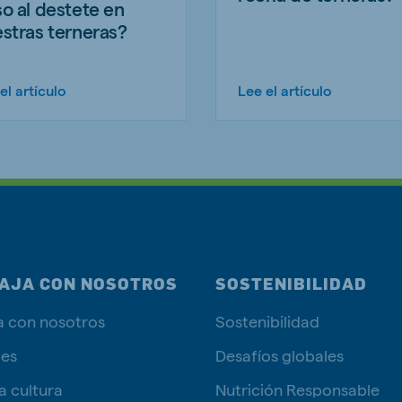
o al destete en
stras terneras?
el artículo
Lee el artículo
AJA CON NOSOTROS
SOSTENIBILIDAD
a con nosotros
Sostenibilidad
tes
Desafíos globales
a cultura
Nutrición Responsable