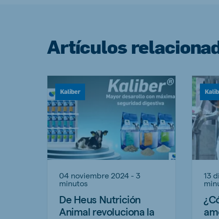
Artículos relaciona
Kaliber
Kali
04 noviembre 2024 - 3
13 d
minutos
min
De Heus Nutrición
¿C
Animal revoluciona la
amo