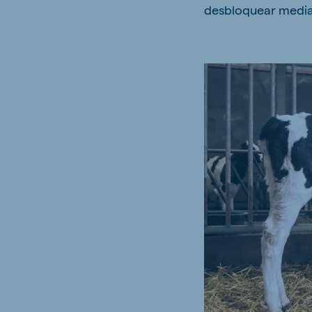
desbloquear median
Hungary
Slova
Hungarian
Slovak
Vietnam
Myan
Vietnamese
Burmes
Philippines
India
English
English
South Africa
South
Afrikaans
English
Egypt (Koudijs)
Ethio
English
English