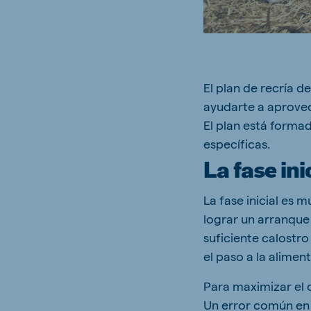
Brasil
Ukrai
El plan de recría d
Portuguese
Ukrainia
ayudarte a aprovec
Koudijs Export
El plan está forma
English
específicas.
La fase ini
La fase inicial es 
lograr un arranque
suficiente calostro
el paso a la alimen
Para maximizar el c
Un error común en 