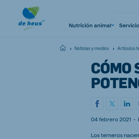
Nutrición animal
Servici
Home
Noticias y medios
Artículos t
CÓMO 
Global
English
POTEN
Netherlands
Pola
Dutch
Polish
04 febrero 2021
-
Czech Republic
Spai
Los terneros nace
Czech
Spanish