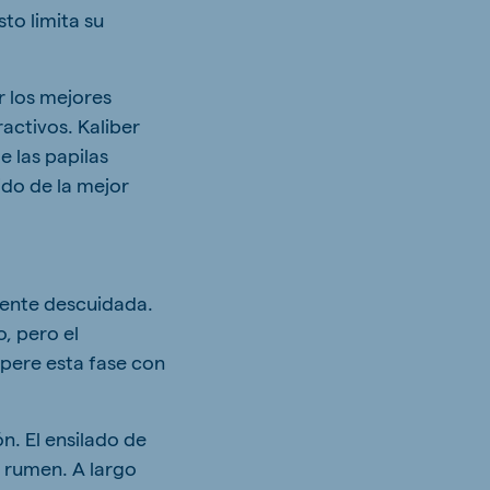
sto limita su
r los mejores
ractivos. Kaliber
e las papilas
ido de la mejor
lmente descuidada.
, pero el
upere esta fase con
ón. El ensilado de
l rumen. A largo