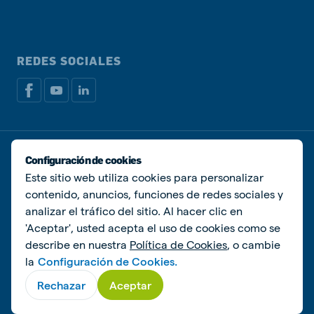
REDES SOCIALES
Política de privacidad
Política de Cookies
Configuración de cookies
Administrar Cookies
Este sitio web utiliza cookies para personalizar
contenido, anuncios, funciones de redes sociales y
© De Heus Animal Nutrition
analizar el tráfico del sitio. Al hacer clic en
'Aceptar', usted acepta el uso de cookies como se
describe en nuestra
Política de Cookies
, o cambie
la
Configuración de Cookies.
Rechazar
Aceptar