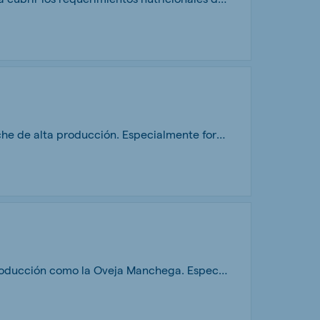
Melkum OviComplet es un pienso granulado en 3.5 mm, diseñado para ovejas de leche de alta producción. Especialmente formulado combinando fuentes de fibra de alta digestibilidad y buffers que permiten su uso como base de la ración, con paja o heno de avena. Basándose en el Sistema SFOS de De Heus, consigue un funcionamiento ruminal adecuado y seguro. Máxima fiabilidad.
Melkum Manchegas un pienso granulado en 3.5 mm para ovejas de leche de alta producción como la Oveja Manchega. Especialmente formulado combinando fuentes de fibra de alta digestibilidad y buffers que permiten su uso como base de la ración, con los forrajes disponibles en la explotación. El Sistema SFOS De Heus consigue un funcionamiento ruminal adecuado y seguro. Máxima fiabilidad y productividad.