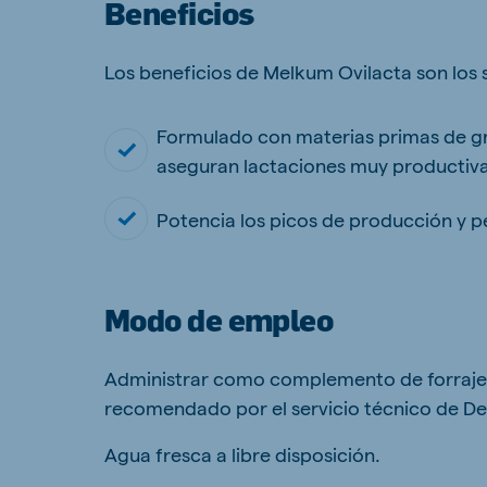
Beneficios
Los beneficios de Melkum Ovilacta son los 
Brasil
Ukrai
Formulado con materias primas de gra
Portuguese
Ukrainia
aseguran lactaciones muy productiva
Koudijs Export
English
Potencia los picos de producción y p
Modo de empleo
Administrar como complemento de forrajes 
recomendado por el servicio técnico de De
Agua fresca a libre disposición.