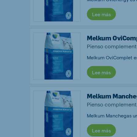
Lee más
Melkum OviCom
Pienso complementa
Lee más
Melkum Manche
Pienso complementa
Lee más