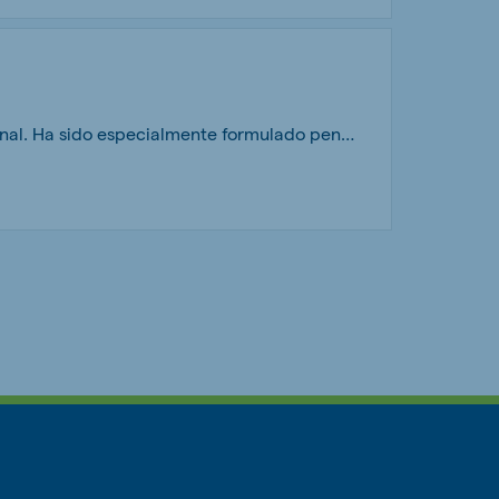
Melkum Latxas es un pienso para ovejas de carácter rústico, con un manejo tradicional. Ha sido especialmente formulado pensando en la sostenibilidad ambiental y en la salud de los animales. La utilización del sistema SFOS y la calidad del pellet De Heus aseguran un funcionamiento ruminal óptimo.