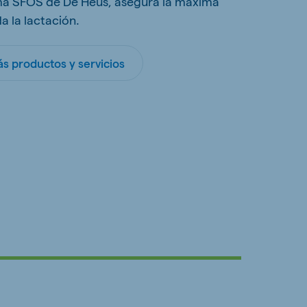
ema SFOS de De Heus, asegura la máxima
a la lactación.
s productos y servicios