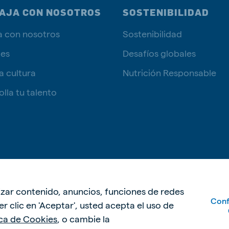
AJA CON NOSOTROS
SOSTENIBILIDAD
a con nosotros
Sostenibilidad
tes
Desafíos globales
a cultura
Nutrición Responsable
lla tu talento
Política de p
lizar contenido, anuncios, funciones de redes
Conf
acer clic en 'Aceptar', usted acepta el uso de
ica de Cookies
, o cambie la