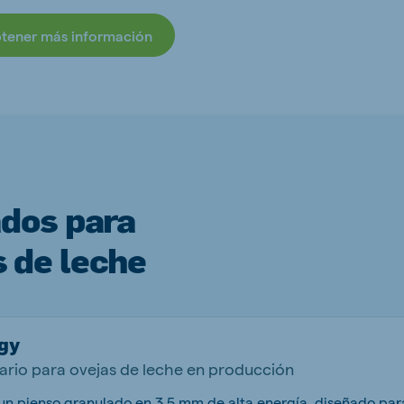
btener más información
ados para
 de leche
gy
rio para ovejas de leche en producción