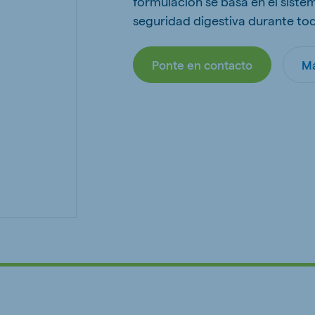
formulación se basa en el sist
kia
seguridad digestiva durante tod
Ponte en contacto
Má
mar
Indonesia
e
Indonesian
 Africa
Ghana (Koudijs)
English
pia (Koudijs)