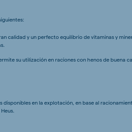
siguientes:
ne (Koudijs)
Russia (Koudijs)
n calidad y un perfecto equilibrio de vitaminas y mine
n
Russian
s.
ermite su utilización en raciones con henos de buena ca
disponibles en la explotación, en base al racionamien
 Heus.