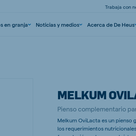
Trabaja con n
os en granja
Noticias y medios
Acerca de De Heus
MELKUM OVIL
nd
Portugal
Pienso complementario par
Portuguese
Melkum OviLacta es un pienso g
n
Serbia
los requerimientos nutricionale
Serbian