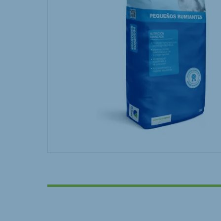
Hungary
Slova
Hungarian
Slovak
Vietnam
Myan
Vietnamese
Burmes
Philippines
India
English
English
South Africa
South
Afrikaans
English
Egypt (Koudijs)
Ethio
English
English