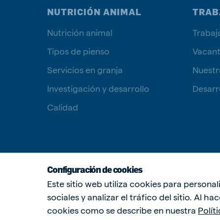
NUTRICIÓN ANIMAL
TRAB
Nutrición animal
Trabaj
Tipos de pienso
Vacan
Servicios en granja
Nuestr
Investigación y desarrollo
Desarro
Calidad
Configuración de cookies
Este sitio web utiliza cookies para persona
sociales y analizar el tráfico del sitio. Al h
cookies como se describe en nuestra
Polít