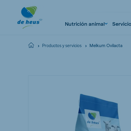
Nutrición animal
Servici
Melkum Ovilacta
Home
Productos y servicios
Global
English
Netherlands
Pola
Dutch
Polish
Czech Republic
Spai
Czech
Spanish