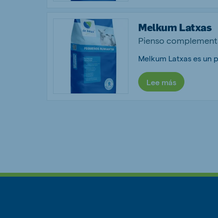
Melkum Latxas
Pienso complementar
Lee más