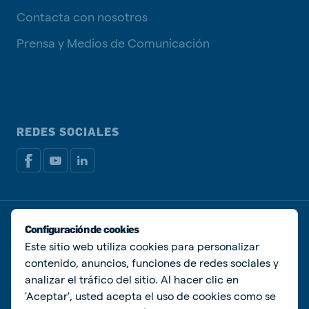
Contacta con nosotros
Prensa y Medios de Comunicación
REDES SOCIALES
Política de privacidad
Política de Cookies
Configuración de cookies
Administrar Cookies
Este sitio web utiliza cookies para personalizar
contenido, anuncios, funciones de redes sociales y
© De Heus Animal Nutrition
analizar el tráfico del sitio. Al hacer clic en
'Aceptar', usted acepta el uso de cookies como se