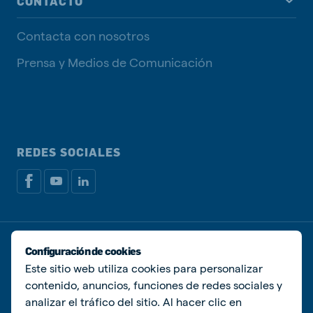
CONTACTO
Contacta con nosotros
Prensa y Medios de Comunicación
REDES SOCIALES
Política de privacidad
Política de Cookies
Configuración de cookies
Administrar Cookies
Este sitio web utiliza cookies para personalizar
contenido, anuncios, funciones de redes sociales y
© De Heus Animal Nutrition
analizar el tráfico del sitio. Al hacer clic en