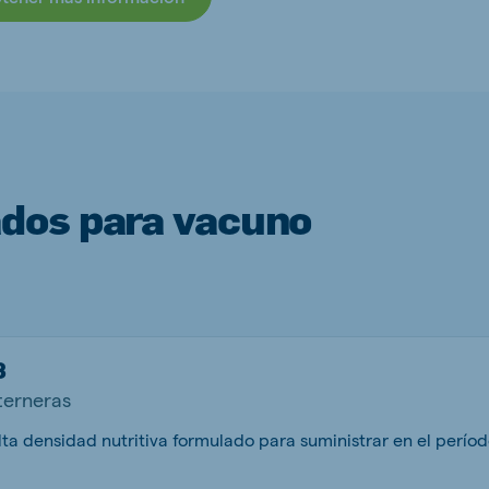
ados para vacuno
8
terneras