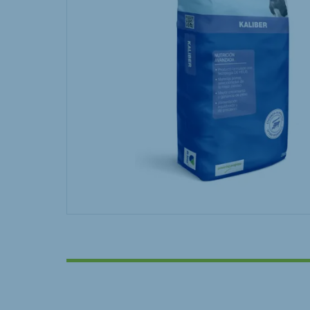
Hungary
Slova
Hungarian
Slovak
Vietnam
Myan
Vietnamese
Burmes
Philippines
India
English
English
South Africa
South
Afrikaans
English
Egypt (Koudijs)
Ethio
English
English