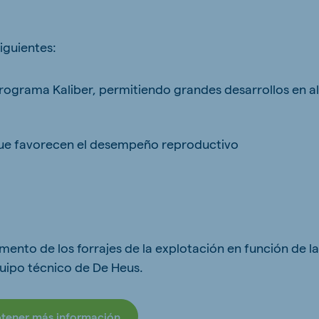
siguientes:
ne (Koudijs)
Russia (Koudijs)
programa Kaliber, permitiendo grandes desarrollos en al
n
Russian
 que favorecen el desempeño reproductivo
ento de los forrajes de la explotación en función de la
ipo técnico de De Heus.
btener más información