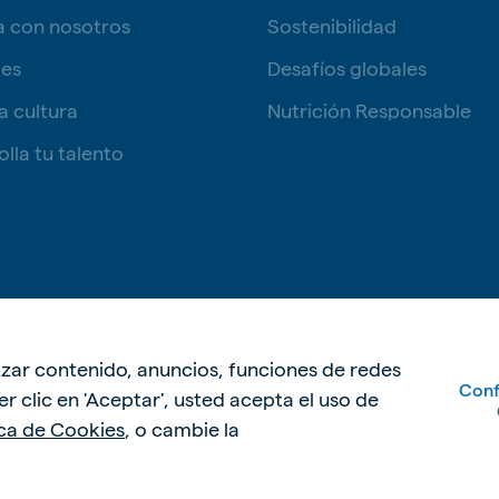
a con nosotros
Sostenibilidad
tes
Desafíos globales
a cultura
Nutrición Responsable
lla tu talento
Política de p
lizar contenido, anuncios, funciones de redes
Conf
acer clic en 'Aceptar', usted acepta el uso de
ica de Cookies
, o cambie la