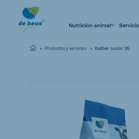
Nutrición animal
Servici
Kaliber Junior 26
Home
Productos y servicios
Global
English
Netherlands
Pola
Dutch
Polish
Czech Republic
Spai
Czech
Spanish