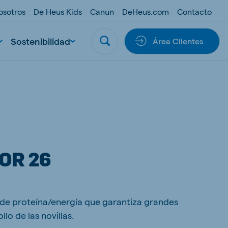
osotros
De Heus Kids
Canun
DeHeus.com
Contacto
Sostenibilidad
Área Clientes
OR 26
s
 de proteína/energía que garantiza grandes
lo de las novillas.