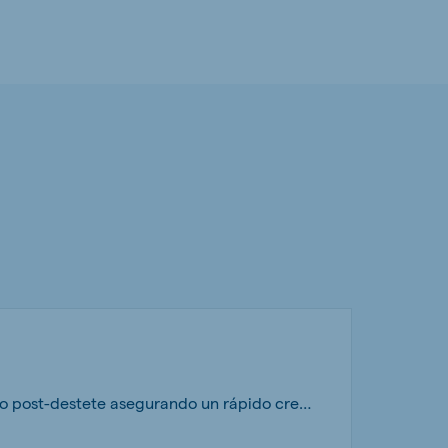
Pienso granulado de alta densidad nutritiva formulado para suministrar en el período post-destete asegurando un rápido crecimiento y desarrollo de las terneras.