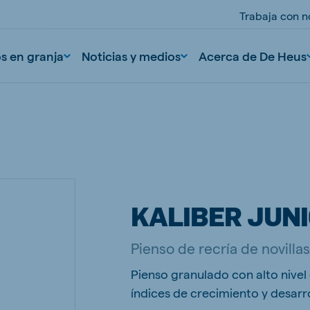
Trabaja con n
os en granja
Noticias y medios
Acerca de De Heus
KALIBER JUNI
nd
Portugal
Pienso de recría de novilla
Portuguese
Pienso granulado con alto nivel
n
Serbia
índices de crecimiento y desarrol
Serbian