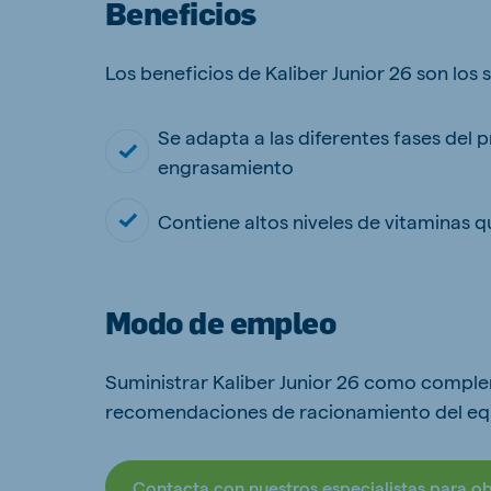
Beneficios
Los beneficios de Kaliber Junior 26 son los 
Brasil
Ukrai
Se adapta a las diferentes fases del 
Portuguese
Ukrainia
engrasamiento
Koudijs Export
English
Contiene altos niveles de vitaminas
Modo de empleo
Suministrar Kaliber Junior 26 como complem
recomendaciones de racionamiento del equ
Contacta con nuestros especialistas para o