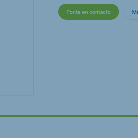
kia
Ponte en contacto
Má
mar
Indonesia
e
Indonesian
 Africa
Ghana (Koudijs)
English
pia (Koudijs)