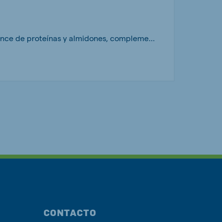
Pienso granulado formulado en base al sistema SFOS que garantiza el correcto balance de proteínas y almidones, complemento ideal de proteínas solubles del pasto.
CONTACTO