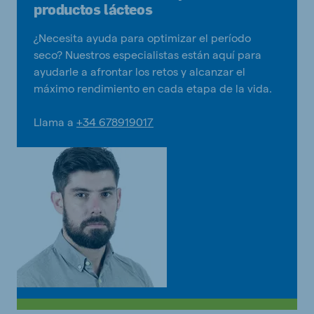
productos lácteos
¿Necesita ayuda para optimizar el período
seco? Nuestros especialistas están aquí para
ayudarle a afrontar los retos y alcanzar el
máximo rendimiento en cada etapa de la vida.
Llama a
+34 678919017