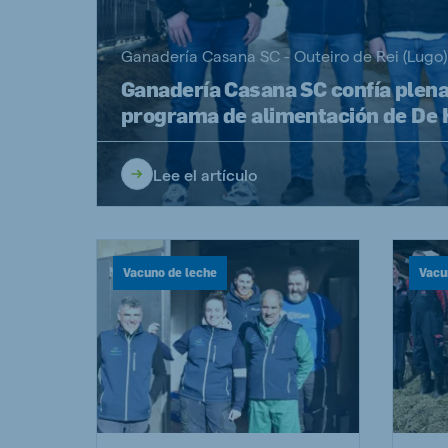
Ganadería Casana SC - Outeiro de Rei (Lugo)
Ganadería Casana SC confía plen
programa de alimentación de De
Brasil
Ukrai
Portuguese
Ukrainia
Lee el artículo
Koudijs Export
English
Vacuno de leche
Vacu