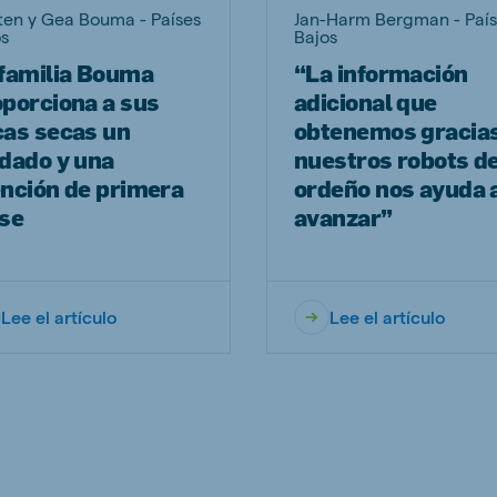
ten y Gea Bouma - Países
Jan-Harm Bergman - Paí
os
Bajos
 familia Bouma
“La información
porciona a sus
adicional que
cas secas un
obtenemos gracias
dado y una
nuestros robots d
ención de primera
ordeño nos ayuda 
ase
avanzar”
Lee el artículo
Lee el artículo