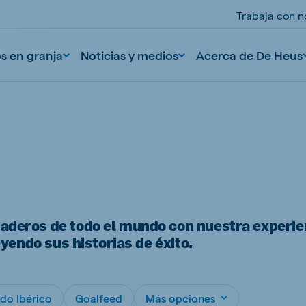
Trabaja con n
os en granja
Noticias y medios
Acerca de De Heus
deros de todo el mundo con nuestra experie
yendo sus historias de éxito.
nd
Portugal
Portuguese
n
Serbia
do Ibérico
Goalfeed
Más opciones
Serbian