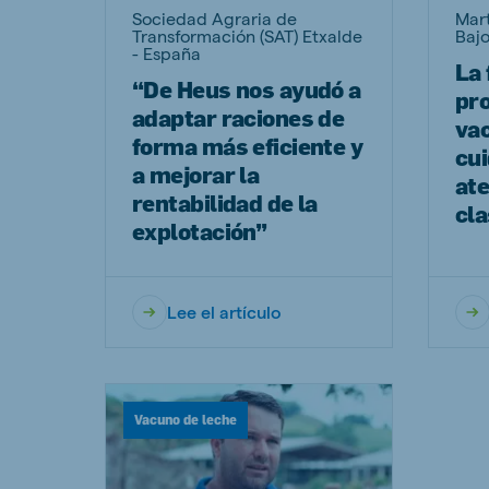
Sociedad Agraria de
Mar
Transformación (SAT) Etxalde
Baj
- España
La
“De Heus nos ayudó a
pro
adaptar raciones de
va
forma más eficiente y
cui
a mejorar la
at
rentabilidad de la
cl
explotación”
Lee el artículo
Vacuno de leche