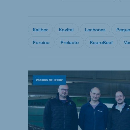
Hungary
Slova
Hungarian
Slovak
Kaliber
Kovital
Lechones
Peque
Porcino
Prelacto
ReproBeef
Va
Vietnam
Myan
Vietnamese
Burmes
Philippines
India
English
English
Vacuno de leche
South Africa
South
Afrikaans
English
Egypt (Koudijs)
Ethio
English
English