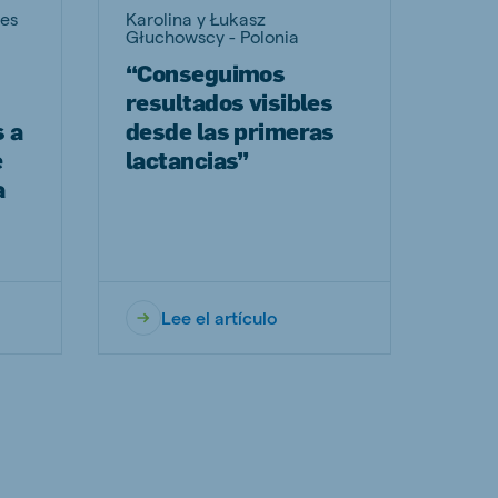
ses
Karolina y Łukasz
Głuchowscy - Polonia
“Conseguimos
resultados visibles
 a
desde las primeras
e
lactancias”
a
Lee el artículo