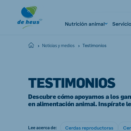
Nutrición animal
Servici
Testimonios
Home
Noticias y medios
Global
English
TESTIMONIOS
Descubre cómo apoyamos a los gana
en alimentación animal. Inspírate le
Netherlands
Pola
Dutch
Polish
Czech Republic
Spai
Cerdas reproductoras
Cer
Lee acerca de:
Czech
Spanish