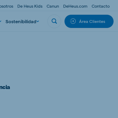
osotros
De Heus Kids
Canun
DeHeus.com
Contacto
Sostenibilidad
Área Clientes
ncia