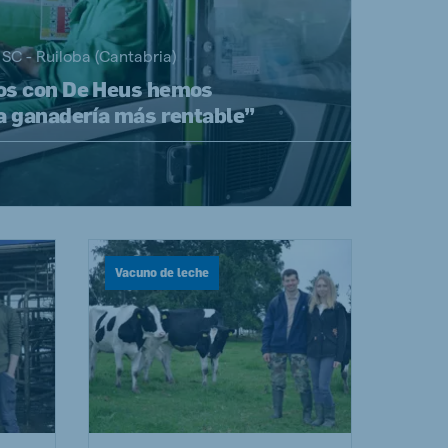
SC - Ruiloba (Cantabria)
os con De Heus hemos
a ganadería más rentable”
Vacuno de leche