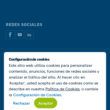
REDES SOCIALES
Política de privacidad
Política de Cookies
Configuración de cookies
Administrar Cookies
Este sitio web utiliza cookies para personalizar
contenido, anuncios, funciones de redes sociales y
© De Heus Animal Nutrition
analizar el tráfico del sitio. Al hacer clic en
'Aceptar', usted acepta el uso de cookies como se
describe en nuestra
Política de Cookies
, o cambie
la
Configuración de Cookies.
Rechazar
Aceptar