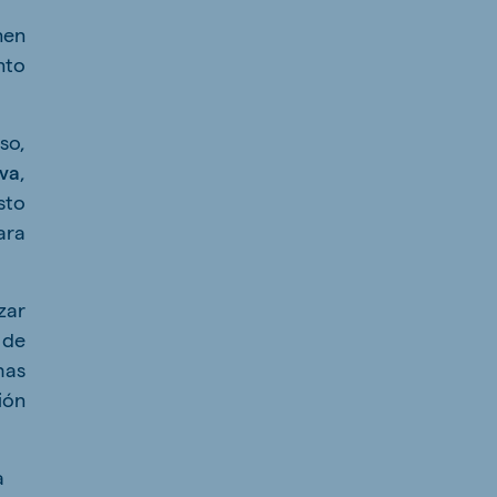
nen
nto
so,
va
,
sto
ara
zar
 de
has
ión
a