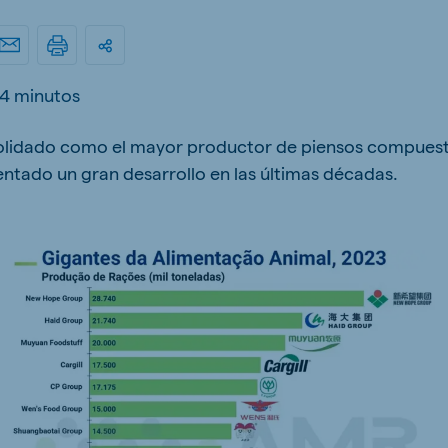
kia
4 minutos
olidado como el mayor productor de piensos compuesto
mar
Indonesia
ntado un gran desarrollo en las últimas décadas.
e
Indonesian
 Africa
Ghana (Koudijs)
English
pia (Koudijs)