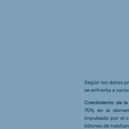
Brasil
Ukrai
Portuguese
Ukrainia
Koudijs Export
English
Según los datos pr
se enfrenta a vari
Crecimiento de l
70% en la demand
impulsado por el c
billones de habitan