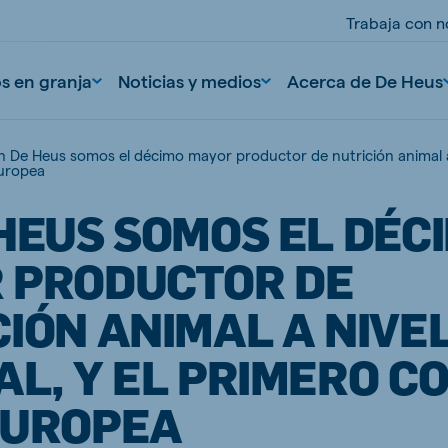
Trabaja con n
os en granja
Noticias y medios
Acerca de De Heus
n De Heus somos el décimo mayor productor de nutrición animal a 
uropea
HEUS SOMOS EL DÉC
 PRODUCTOR DE
IÓN ANIMAL A NIVE
nd
Portugal
L, Y EL PRIMERO C
Portuguese
EUROPEA
n
Serbia
Serbian