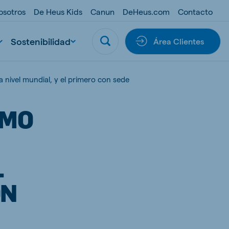
osotros
De Heus Kids
Canun
DeHeus.com
Contacto
Sostenibilidad
Área Clientes
nivel mundial, y el primero con sede
IMO
L
ON