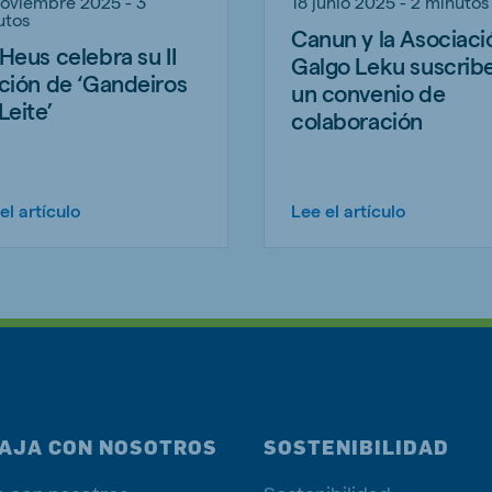
noviembre 2025 - 3
18 junio 2025 - 2 minutos
utos
Canun y la Asociaci
Heus celebra su II
Galgo Leku suscrib
ción de ‘Gandeiros
un convenio de
Leite’
colaboración
el artículo
Lee el artículo
AJA CON NOSOTROS
SOSTENIBILIDAD