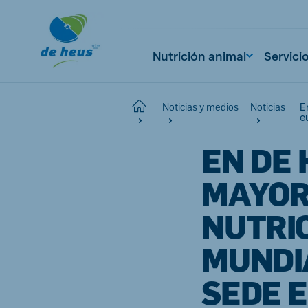
Nutrición animal
Servici
E
Home
Noticias y medios
Noticias
e
EN DE 
Global
English
MAYOR
NUTRIC
Netherlands
Pola
MUNDIA
Dutch
Polish
SEDE 
Czech Republic
Spai
Czech
Spanish