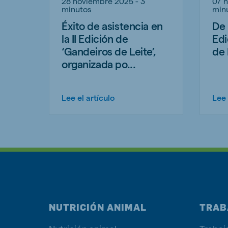
28 noviembre 2025 - 3
07 
minutos
min
Éxito de asistencia en
De 
la II Edición de
Edi
‘Gandeiros de Leite’,
de 
organizada po...
Lee el artículo
Lee 
NUTRICIÓN ANIMAL
TRAB