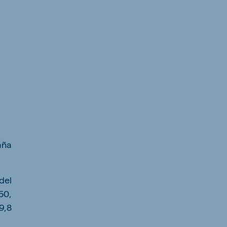
aña
del
50,
9,8