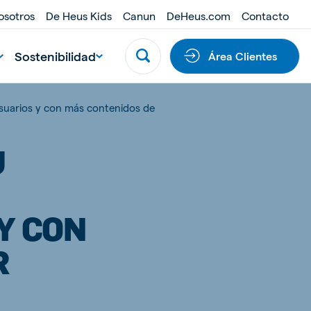
osotros
De Heus Kids
Canun
DeHeus.com
Contacto
Sostenibilidad
Área Clientes
suarios y con más contenidos de
U
Y CON
R