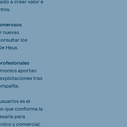
nado a crear valor e
ntos.
umerosos
r nuevas
onsultar los
De Heus.
profesionales
timonios aportan
explotaciones tras
compañía.
usuarios es el
no que conforma la
cesaria para
cnico y comercial,