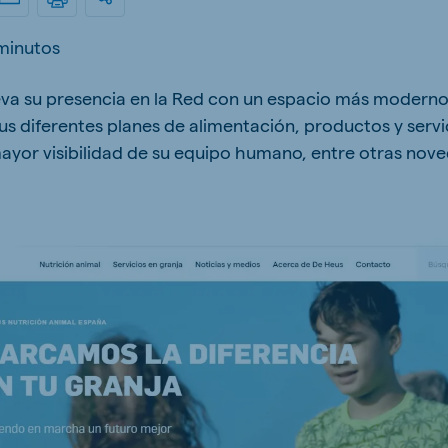
kia
minutos
a su presencia en la Red con un espacio más moderno 
us diferentes planes de alimentación, productos y servi
yor visibilidad de su equipo humano, entre otras nov
mar
Indonesia
e
Indonesian
 Africa
Ghana (Koudijs)
English
pia (Koudijs)