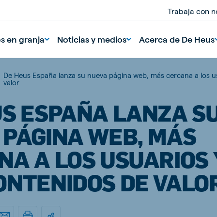
Trabaja con n
os en granja
Noticias y medios
Acerca de De Heus
De Heus España lanza su nueva página web, más cercana a los u
valor
US ESPAÑA LANZA S
 PÁGINA WEB, MÁS
NA A LOS USUARIOS 
nd
Portugal
ONTENIDOS DE VALO
Portuguese
n
Serbia
Serbian