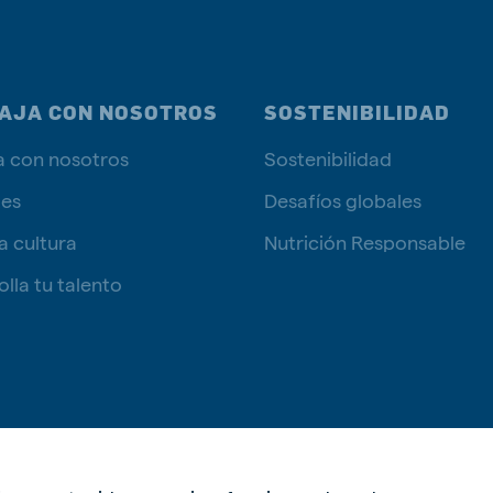
AJA CON NOSOTROS
SOSTENIBILIDAD
a con nosotros
Sostenibilidad
tes
Desafíos globales
a cultura
Nutrición Responsable
lla tu talento
Política de p