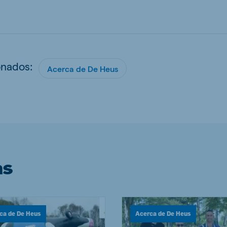
onados:
Acerca de De Heus
as
ca de De Heus
Acerca de De Heus