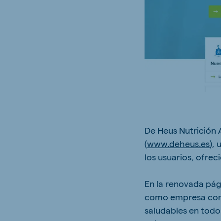
Brasil
Ukrai
Portuguese
Ukrainia
Koudijs Export
English
De Heus Nutrición
(
www.deheus.es
),
los usuarios, ofre
En la renovada pág
como empresa compr
saludables en todo