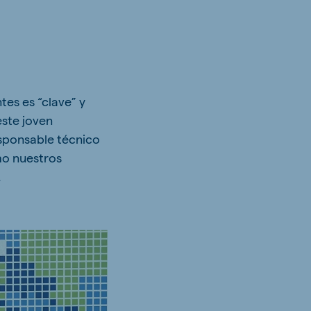
es es “clave” y
este joven
esponsable técnico
mo nuestros
.