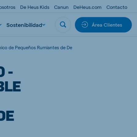
osotros
De Heus Kids
Canun
DeHeus.com
Contacto
Sostenibilidad
Área Clientes
écnico de Pequeños Rumiantes de De
 -
BLE
DE