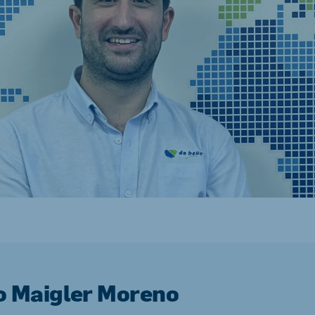
ne (Koudijs)
Russia (Koudijs)
n
Russian
o Maigler Moreno