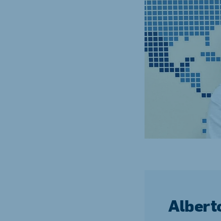
Brasil
Ukrai
Portuguese
Ukrainia
Koudijs Export
English
Albert