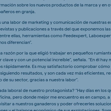
ormación sobre los nuevos productos de la marca y en 
añeros en granja.
una labor de marketing y comunicación de nuestras es
s revistas y publicaciones a través del que exponemos l
entre ellas, herramientas como Feedexpert, Laboexper
nos diferencian”.
a razón por la que eligió trabajar en pequeños rumiant
 clave y con un potencial increíble”, señala. “En él ha
sos rápidamente. Es muy satisfactorio comprobar cómo
iguiendo resultados, y son cada vez más eficientes, re
de su sector, gracias a nuestra labor”.
da laboral de nuestro protagonista? “Hay días en los 
ficina, pero donde mejor me encuentro es en campo, a 
visitar a nuestros ganaderos y poder ofrecerles solucion
ones y el balance económico de sus explotaciones. So