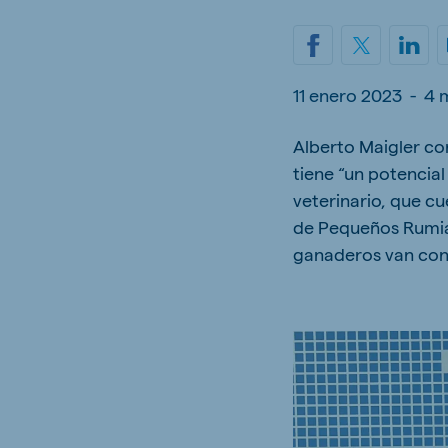
Hungary
Slova
Hungarian
Slovak
11 enero 2023
-
4 
Alberto Maigler co
Vietnam
Myan
tiene “un potencial
Vietnamese
Burmes
veterinario, que cu
Philippines
de Pequeños Rumia
India
English
English
ganaderos van cons
South Africa
South
Afrikaans
English
Egypt (Koudijs)
Ethio
English
English