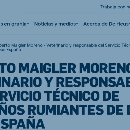
Trabaja con n
os en granja
Noticias y medios
Acerca de De Heus
berto Maigler Moreno - Veterinario y responsable del Servicio T
us España
TO MAIGLER MORENO
INARIO Y RESPONSA
RVICIO TÉCNICO DE
nd
Portugal
ÑOS RUMIANTES DE 
Portuguese
ESPAÑA
n
Serbia
Serbian