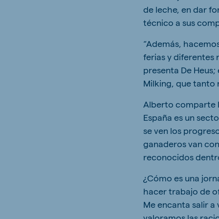
de leche, en dar f
técnico a sus comp
“Además, hacemos 
ferias y diferente
presenta De Heus; 
Milking, que tanto 
Alberto comparte l
España es un sector
se ven los progre
ganaderos van cons
reconocidos dentro 
¿Cómo es una jorna
hacer trabajo de o
Me encanta salir a 
valoramos las raci