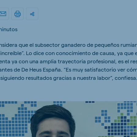
kia
minutos
nsidera que el subsector ganadero de pequeños rumiant
mar
Indonesia
 increíble”. Lo dice con conocimiento de causa, ya que 
e
Indonesian
enta ya con una amplia trayectoria profesional, es el r
ntes de De Heus España. “Es muy satisfactorio ver có
iguiendo resultados gracias a nuestra labor”, confiesa
 Africa
Ghana (Koudijs)
English
pia (Koudijs)