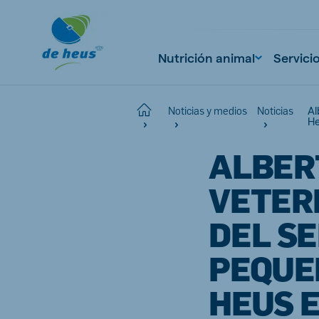
Nutrición animal
Servici
Al
Home
Noticias y medios
Noticias
He
ALBER
Global
English
VETER
DEL SE
Netherlands
Pola
PEQUE
Dutch
Polish
HEUS 
Czech Republic
Spai
Czech
Spanish