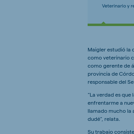
Veterinario y 
Maigler estudió la 
como veterinario c
como gerente de ár
provincia de Córd
responsable del Se
“La verdad es que 
enfrentarme a nuev
llamado mucho la a
dudé”, relata.
Su trabajo consist