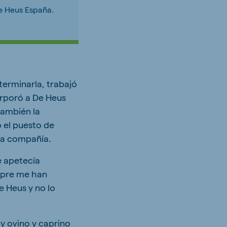
e Heus España.
terminarla, trabajó
corporó a De Heus
también la
 el puesto de
la compañía.
e apetecía
empre me han
e Heus y no lo
y ovino y caprino