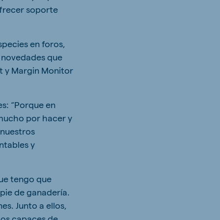
ofrecer soporte
pecies en foros,
as novedades que
t y Margin Monitor
es: “Porque en
y mucho por hacer y
 nuestros
ntables y
que tengo que
pie de ganadería.
es. Junto a ellos,
mos capaces de