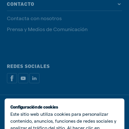
CONTACTO
Contacta con nosotros
Prensa y Medios de Comunicación
REDES SOCIALES
Política de privacidad
Política de Cookies
Configuración de cookies
Administrar Cookies
Este sitio web utiliza cookies para personalizar
contenido, anuncios, funciones de redes sociales y
© De Heus Animal Nutrition
analizar el tráfico del sitio. Al hacer clic en