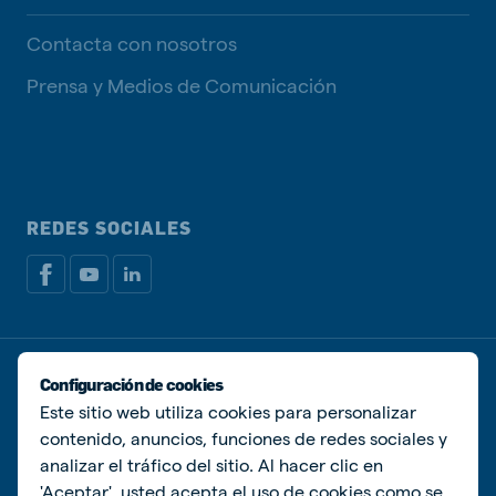
Contacta con nosotros
Prensa y Medios de Comunicación
REDES SOCIALES
Política de privacidad
Política de Cookies
Configuración de cookies
Administrar Cookies
Este sitio web utiliza cookies para personalizar
contenido, anuncios, funciones de redes sociales y
© De Heus Animal Nutrition
analizar el tráfico del sitio. Al hacer clic en
'Aceptar', usted acepta el uso de cookies como se