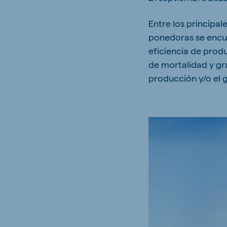
Hungary
Slova
Entre los principal
Hungarian
Slovak
ponedoras se encuen
eficiencia de prod
de mortalidad y gr
producción y/o el 
Vietnam
Myan
Vietnamese
Burmes
Philippines
India
English
English
South Africa
South
Afrikaans
English
Egypt (Koudijs)
Ethio
English
English