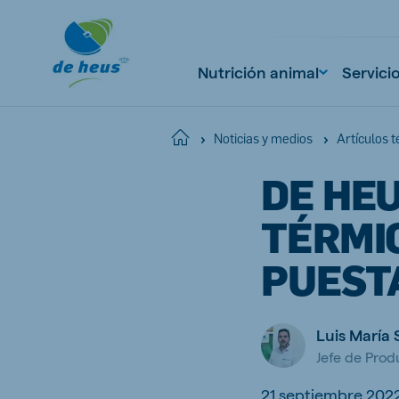
Nutrición animal
Servici
Home
Noticias y medios
Artículos t
DE HE
Global
English
TÉRMI
PUEST
Netherlands
Pola
Luis María 
Dutch
Polish
Jefe de Pro
Czech Republic
Spai
Czech
Spanish
21 septiembre 202