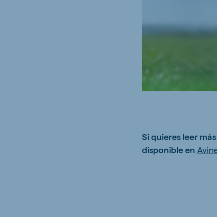
Brasil
Ukrai
Portuguese
Ukrainia
Koudijs Export
English
Si quieres leer má
disponible en
Avin