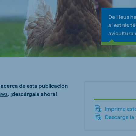
De Heus ha
al estrés t
avicultura
ne (Koudijs)
Russia (Koudijs)
n
Russian
s acerca de esta publicación
ews
, ¡descárgala ahora!
Imprime este
Descarga la 