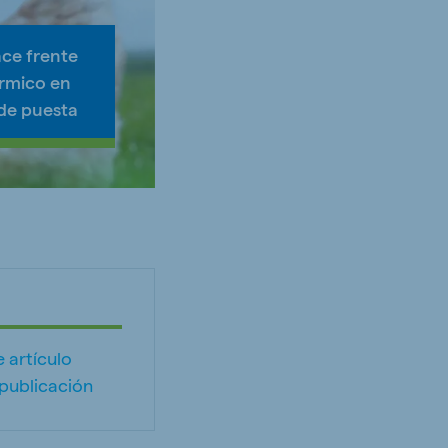
ce frente
érmico en
 de puesta
 artículo
publicación