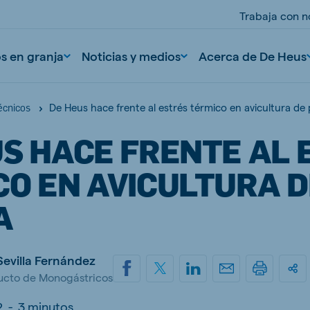
Trabaja con n
os en granja
Noticias y medios
Acerca de De Heus
De Heus hace frente al estrés térmico en avicultura de
écnicos
US HACE FRENTE AL 
CO EN AVICULTURA D
A
nd
Portugal
Sevilla Fernández
Portuguese
ducto de Monogástricos
n
Serbia
Serbian
2
-
3 minutos