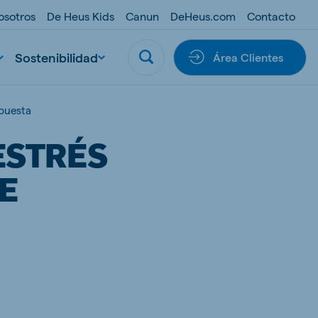
osotros
De Heus Kids
Canun
DeHeus.com
Contacto
Sostenibilidad
Área Clientes
 puesta
ESTRÉS
E