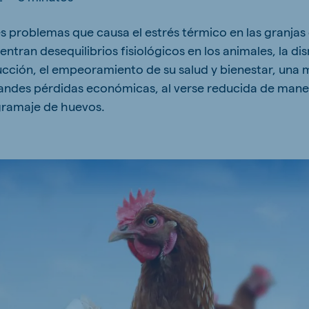
kia
es problemas que causa el estrés térmico en las granjas 
tran desequilibrios fisiológicos en los animales, la di
ucción, el empeoramiento de su salud y bienestar, una
andes pérdidas económicas, al verse reducida de mane
gramaje de huevos.
mar
Indonesia
e
Indonesian
 Africa
Ghana (Koudijs)
English
pia (Koudijs)