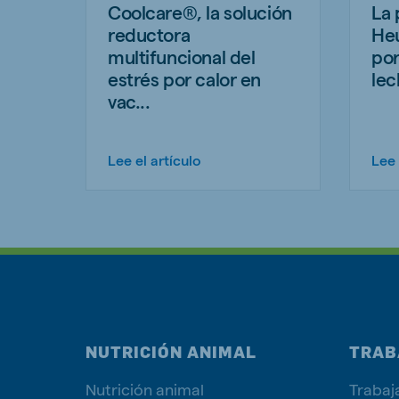
Coolcare®, la solución
La 
reductora
Heu
multifuncional del
por
estrés por calor en
lec
vac...
Lee el artículo
Lee 
NUTRICIÓN ANIMAL
TRAB
Nutrición animal
Trabaj