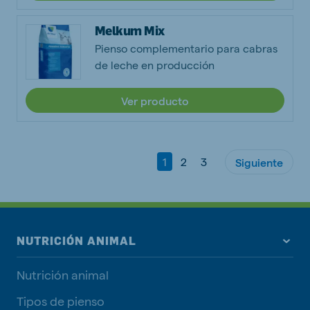
Melkum Mix
Pienso complementario para cabras
de leche en producción
Ver producto
1
2
3
Siguiente
NUTRICIÓN ANIMAL
Nutrición animal
Tipos de pienso