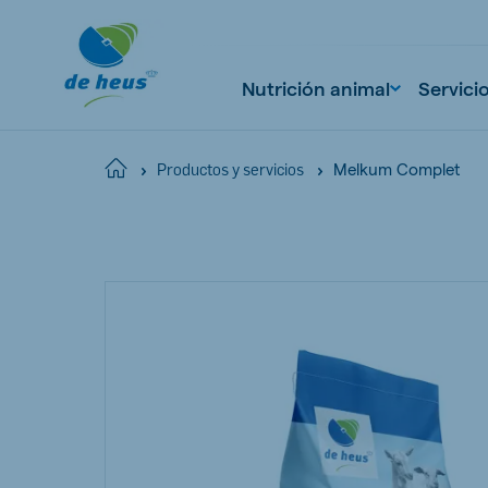
Nutrición animal
Servici
Melkum Complet
Home
Productos y servicios
Global
English
Netherlands
Pola
Dutch
Polish
Czech Republic
Spai
Czech
Spanish