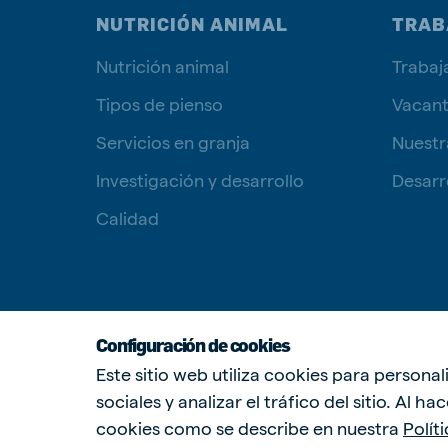
NUTRICIÓN ANIMAL
TRAB
Nutrición animal
Trabaj
Tipos de pienso
Vacan
Servicios en granja
Nuestr
Investigación y desarrollo
Desarro
Calidad
Configuración de cookies
Este sitio web utiliza cookies para persona
sociales y analizar el tráfico del sitio. Al h
cookies como se describe en nuestra
Polít