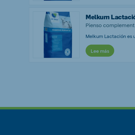
Melkum Lactaci
Pienso complementa
Lee más