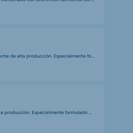
Melkum Extract es un pienso granulado en 3.5 mm de alta energía para cabras de leche de alta producción. Especialmente formulado para obtener elevados extractos queseros. Basándose en el Sistema SFOS De Heus incrementa los picos de producción de cabras de alto potencial genético, combinando diferentes fuentes de grasa que permiten sostener niveles excelentes de extracto quesero.
Melkum Supremo AM es un pienso granulado en 3.5 mm para cabras de leche de alta producción. Especialmente formulado basándose en el Sistema SFOS De Heus para potenciar los picos de producción de cabras manteniendo su condición corporal adecuada.