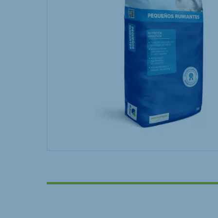
Hungary
Slova
Hungarian
Slovak
Vietnam
Myan
Vietnamese
Burmes
Philippines
India
English
English
South Africa
South
Afrikaans
English
Egypt (Koudijs)
Ethio
English
English