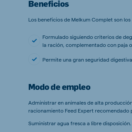
Beneficios
Los beneficios de Melkum Complet son los 
Brasil
Ukrai
Formulado siguiendo criterios de deg
Portuguese
Ukrainia
la ración, complementado con paja o
Koudijs Export
English
Permite una gran seguridad digestiva
Modo de empleo
Administrar en animales de alta producció
racionamiento Feed Expert recomendado po
Suministrar agua fresca a libre disposición.