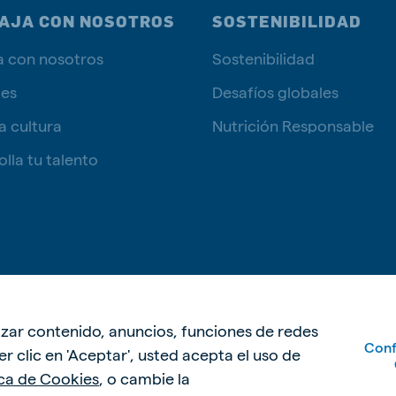
AJA CON NOSOTROS
SOSTENIBILIDAD
a con nosotros
Sostenibilidad
tes
Desafíos globales
a cultura
Nutrición Responsable
lla tu talento
Política de p
lizar contenido, anuncios, funciones de redes
Conf
acer clic en 'Aceptar', usted acepta el uso de
ica de Cookies
, o cambie la