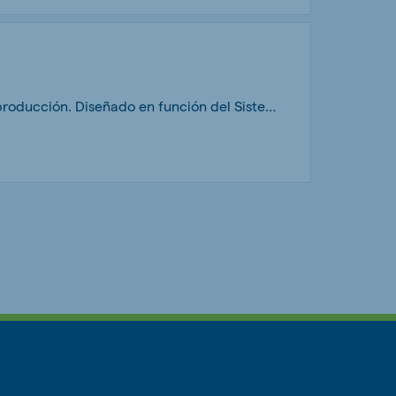
Melkum Lactación es un pienso granulado en 3.5 mm para cabras de leche de alta producción. Diseñado en función del Sistema SFOS De Heus para potenciar los picos de producción de cabras de alto potencial genético.