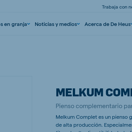
Trabaja con n
os en granja
Noticias y medios
Acerca de De Heus
MELKUM COM
nd
Portugal
Pienso complementario par
Portuguese
Melkum Complet es un pienso g
n
Serbia
de alta producción. Especialm
Serbian