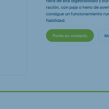
fibra de alta digestibilidad y b
kia
ración, con paja o heno de ave
consigue un funcionamiento ru
fiabilidad.
Ponte en contacto
Má
mar
Indonesia
e
Indonesian
 Africa
Ghana (Koudijs)
English
pia (Koudijs)