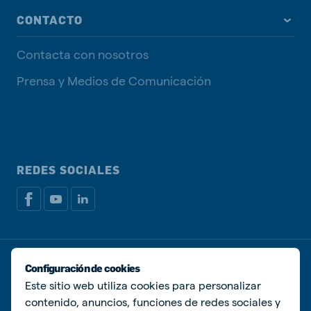
CONTACTO
Contacta con nosotros
Prensa y Medios de Comunicación
REDES SOCIALES
Política de privacidad
Política de Cookies
Configuración de cookies
Administrar Cookies
Este sitio web utiliza cookies para personalizar
contenido, anuncios, funciones de redes sociales y