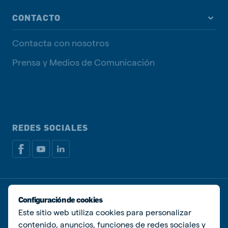
CONTACTO
Contacta con nosotros
Prensa y Medios de Comunicación
REDES SOCIALES
Política de privacidad
Política de Cookies
Configuración de cookies
Administrar Cookies
Este sitio web utiliza cookies para personalizar
contenido, anuncios, funciones de redes sociales y