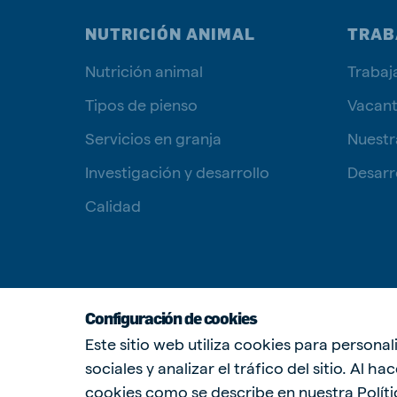
NUTRICIÓN ANIMAL
TRAB
Nutrición animal
Trabaj
Tipos de pienso
Vacan
Servicios en granja
Nuestr
Investigación y desarrollo
Desarro
Calidad
Configuración de cookies
Este sitio web utiliza cookies para persona
sociales y analizar el tráfico del sitio. Al h
cookies como se describe en nuestra
Polít