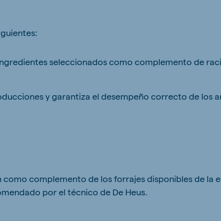
iguientes:
ne (Koudijs)
Russia (Koudijs)
ngredientes seleccionados como complemento de racio
n
Russian
roducciones y garantiza el desempeño correcto de los 
n como complemento de los forrajes disponibles de la e
omendado por el técnico de De Heus.