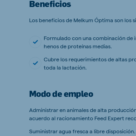
Beneficios
Los beneficios de Melkum Óptima son los s
Brasil
Ukrai
Formulado con una combinación de i
Portuguese
Ukrainia
henos de proteínas medias.
Koudijs Export
Cubre los requerimientos de altas p
English
toda la lactación.
Modo de empleo
Administrar en animales de alta producció
acuerdo al racionamiento Feed Expert rec
Suministrar agua fresca a libre disposición.