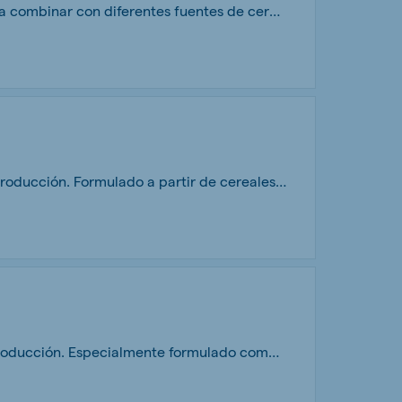
Melkum Multigrain es un concentrado proteico, granulado de 3.5 mm, diseñado para combinar con diferentes fuentes de cereales. Contiene vitaminas, minerales y buffers.
Melkum Mix es un pienso texturizado de alta energía para cabras de leche de alta producción. Formulado a partir de cereales vaporizados, avena y garrofa. Contiene vitaminas y minerales.
Melkum Complet es un pienso granulado en 3.5 mm para cabras de leche de alta producción. Especialmente formulado combinando fuentes de fibra de alta digestibilidad y buffers que permiten su uso como base de la ración, con paja o heno de avena. Basándose en el Sistema SFOS De Heus consigue un funcionamiento ruminal adecuado y seguro. Máxima fiabilidad.