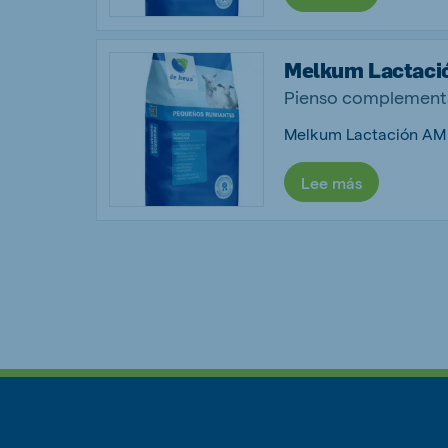
Melkum Lactaci
Pienso complementa
Lee más