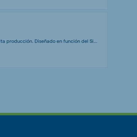
Melkum Lactación AM es un pienso granulado en 3.5 mm para cabras de leche de alta producción. Diseñado en función del Sistema SFOS De Heus para potenciar los picos de producción de cabras de alto potencial genético.