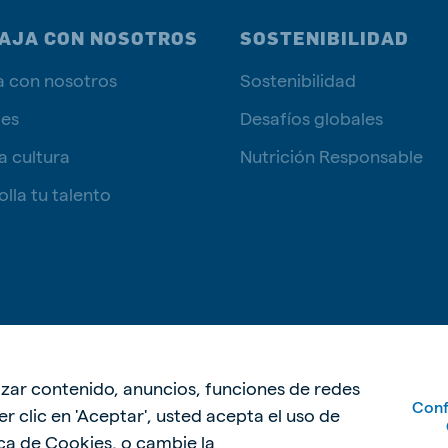
AJA CON NOSOTROS
SOSTENIBILIDAD
a con nosotros
Sostenibilidad
tes
Desafíos globales
a cultura
Nutrición Responsable
lla tu talento
Política de p
lizar contenido, anuncios, funciones de redes
Conf
acer clic en 'Aceptar', usted acepta el uso de
ica de Cookies
, o cambie la