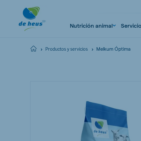
Nutrición animal
Servici
Melkum Óptima
Home
Productos y servicios
Global
English
Netherlands
Pola
Dutch
Polish
Czech Republic
Spai
Czech
Spanish