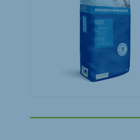
Hungary
Slova
Hungarian
Slovak
Vietnam
Myan
Vietnamese
Burmes
Philippines
India
English
English
South Africa
South
Afrikaans
English
Egypt (Koudijs)
Ethio
English
English