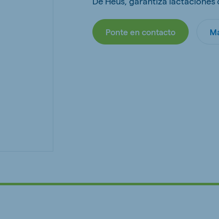
De Heus, garantiza lactaciones
kia
Ponte en contacto
Má
mar
Indonesia
e
Indonesian
 Africa
Ghana (Koudijs)
English
pia (Koudijs)