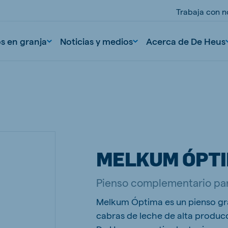
Trabaja con n
os en granja
Noticias y medios
Acerca de De Heus
MELKUM ÓPT
nd
Portugal
Pienso complementario par
Portuguese
Melkum Óptima es un pienso gr
n
Serbia
cabras de leche de alta produc
Serbian