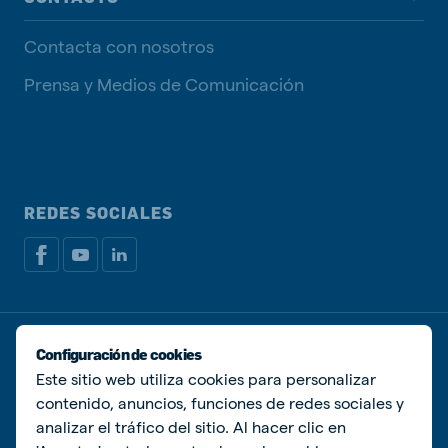
Contacta con nosotros
Prensa y Medios de Comunicación
REDES SOCIALES
Política de privacidad
Política de Cookies
Configuración de cookies
Administrar Cookies
Este sitio web utiliza cookies para personalizar
contenido, anuncios, funciones de redes sociales y
© De Heus Animal Nutrition
analizar el tráfico del sitio. Al hacer clic en