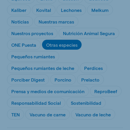
Kaliber
Kovital
Lechones
Melkum
Noticias
Nuestras marcas
Nuestros proyectos
Nutrición Animal Segura
ONE Puesta
Otras especies
Pequeños rumiantes
Pequeños rumiantes de leche
Perdices
Porciber Digest
Porcino
Prelacto
Prensa y medios de comunicación
ReproBeef
Responsabilidad Social
Sostenibilidad
TEN
Vacuno de carne
Vacuno de leche