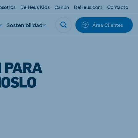
osotros
De Heus Kids
Canun
DeHeus.com
Contacto
Sostenibilidad
Área Clientes
N PARA
MOSLO