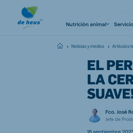
Nutrición animal
Servici
Home
Noticias y medios
Artículos t
EL PER
Global
English
LA CER
SUAVE
Netherlands
Pola
Fco. José 
Dutch
Polish
Jefe de Prod
Czech Republic
Spai
Czech
Spanish
18 septiembre 202