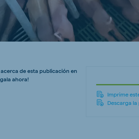
ne (Koudijs)
Russia (Koudijs)
n
Russian
s acerca de esta publicación en
rgala ahora!
Imprime este
Descarga la 