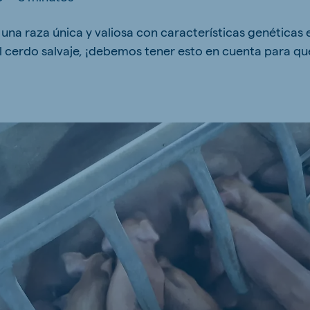
kia
s una raza única y valiosa con características genética
l cerdo salvaje, ¡debemos tener esto en cuenta para que
mar
Indonesia
e
Indonesian
 Africa
Ghana (Koudijs)
English
pia (Koudijs)