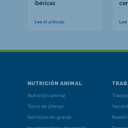
ibéricas
cer
Lee el artículo
Lee 
NUTRICIÓN ANIMAL
TRAB
Nutrición animal
Trabaj
Tipos de pienso
Vacan
Servicios en granja
Nuestr
Investigación y desarrollo
Desarro