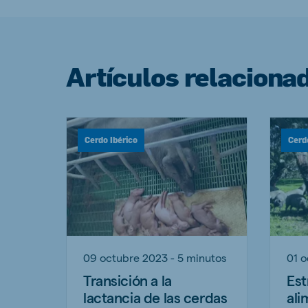
Artículos relaciona
Cerdo Ibérico
Cerd
09 octubre 2023 - 5 minutos
01 o
Transición a la
Est
lactancia de las cerdas
ali