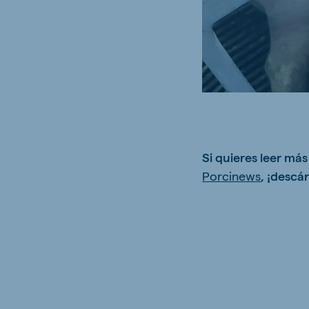
Brasil
Ukrai
Portuguese
Ukrainia
Koudijs Export
English
Si quieres leer má
Porcinews
, ¡descá