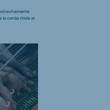
s estrechamente
 la cerda rinda al