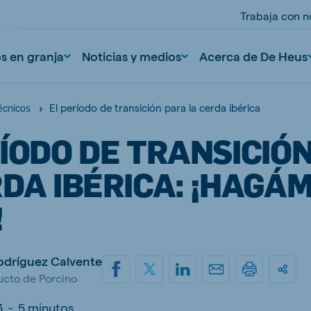
Trabaja con n
os en granja
Noticias y medios
Acerca de De Heus
El período de transición para la cerda ibérica
écnicos
ÍODO DE TRANSICIÓ
DA IBÉRICA: ¡HAGÁ
!
nd
Portugal
Rodríguez Calvente
Portuguese
ucto de Porcino
n
Serbia
Serbian
3
-
5 minutos