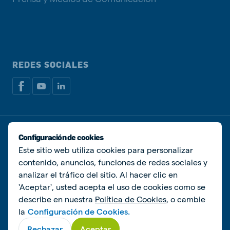
REDES SOCIALES
Política de privacidad
Política de Cookies
Configuración de cookies
Administrar Cookies
Este sitio web utiliza cookies para personalizar
contenido, anuncios, funciones de redes sociales y
© De Heus Animal Nutrition
analizar el tráfico del sitio. Al hacer clic en
'Aceptar', usted acepta el uso de cookies como se
describe en nuestra
Política de Cookies
, o cambie
la
Configuración de Cookies.
Rechazar
Aceptar