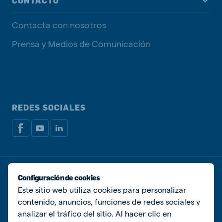
CONTACTO
Contacta con nosotros
Prensa y Medios de Comunicación
REDES SOCIALES
Política de privacidad
Política de Cookies
Configuración de cookies
Administrar Cookies
Este sitio web utiliza cookies para personalizar
contenido, anuncios, funciones de redes sociales y
© De Heus Animal Nutrition
analizar el tráfico del sitio. Al hacer clic en