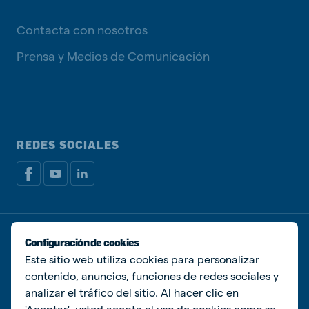
Contacta con nosotros
Prensa y Medios de Comunicación
REDES SOCIALES
Política de privacidad
Política de Cookies
Configuración de cookies
Administrar Cookies
Este sitio web utiliza cookies para personalizar
contenido, anuncios, funciones de redes sociales y
© De Heus Animal Nutrition
analizar el tráfico del sitio. Al hacer clic en
'Aceptar', usted acepta el uso de cookies como se