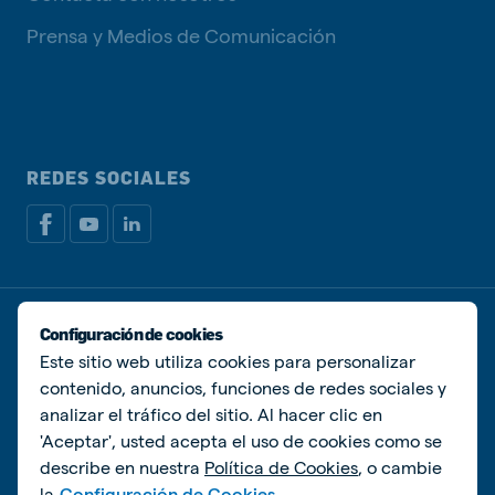
Prensa y Medios de Comunicación
REDES SOCIALES
Política de privacidad
Política de Cookies
Configuración de cookies
Administrar Cookies
Este sitio web utiliza cookies para personalizar
contenido, anuncios, funciones de redes sociales y
© De Heus Animal Nutrition
analizar el tráfico del sitio. Al hacer clic en
'Aceptar', usted acepta el uso de cookies como se
describe en nuestra
Política de Cookies
, o cambie
la
Configuración de Cookies.