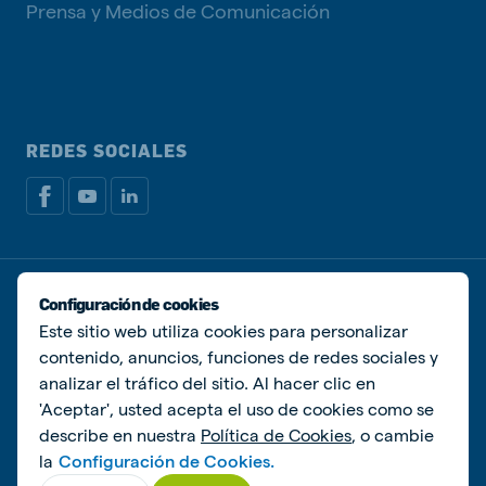
Prensa y Medios de Comunicación
REDES SOCIALES
Política de privacidad
Política de Cookies
Configuración de cookies
Administrar Cookies
Este sitio web utiliza cookies para personalizar
contenido, anuncios, funciones de redes sociales y
© De Heus Animal Nutrition
analizar el tráfico del sitio. Al hacer clic en
'Aceptar', usted acepta el uso de cookies como se
describe en nuestra
Política de Cookies
, o cambie
la
Configuración de Cookies.