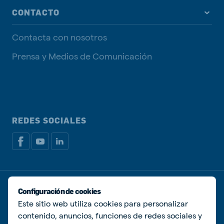
CONTACTO
Contacta con nosotros
Prensa y Medios de Comunicación
REDES SOCIALES
Política de privacidad
Política de Cookies
Configuración de cookies
Administrar Cookies
Este sitio web utiliza cookies para personalizar
contenido, anuncios, funciones de redes sociales y
© De Heus Animal Nutrition