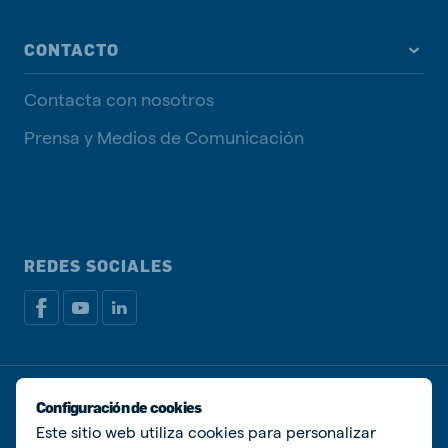
CONTACTO
Contacta con nosotros
Prensa y Medios de Comunicación
REDES SOCIALES
Política de privacidad
Política de Cookies
Configuración de cookies
Administrar Cookies
Este sitio web utiliza cookies para personalizar