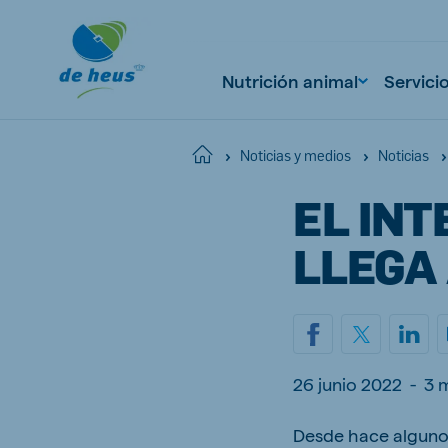
Nutrición animal
Servici
Home
Noticias y medios
Noticias
EL INT
Global
English
LLEGA
Netherlands
Pola
Dutch
Polish
26 junio 2022
-
3 
Czech Republic
Spai
Desde hace alguno
Czech
Spanish