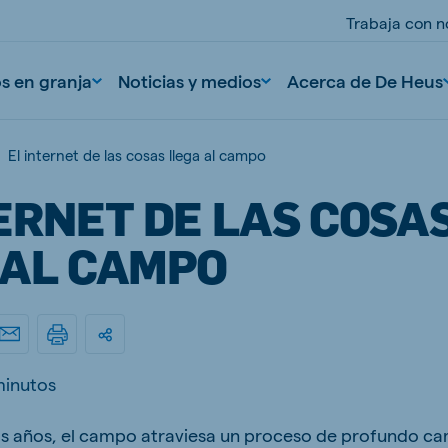
Trabaja con n
os en granja
Noticias y medios
Acerca de De Heus
El internet de las cosas llega al campo
ERNET DE LAS COSA
 AL CAMPO
nd
Portugal
Portuguese
minutos
n
Serbia
s años, el campo atraviesa un proceso de profundo ca
Serbian