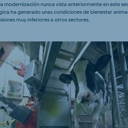
a modernización nunca vista anteriormente en este sec
kia
gica ha generado unas condiciones de bienestar animal
siones muy inferiores a otros sectores.
mar
Indonesia
e
Indonesian
 Africa
Ghana (Koudijs)
English
pia (Koudijs)