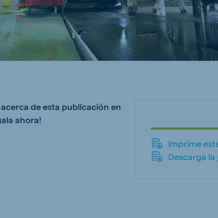
ne (Koudijs)
Russia (Koudijs)
n
Russian
s acerca de esta publicación en
ala ahora!
Imprime este
Descarga la 