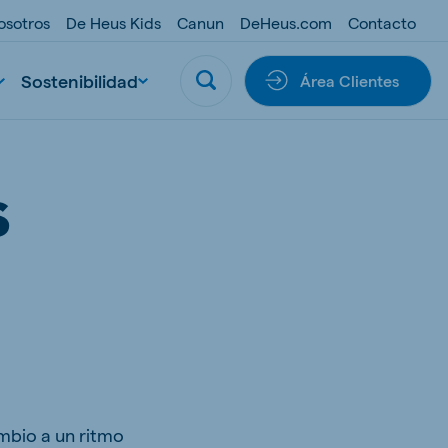
osotros
De Heus Kids
Canun
DeHeus.com
Contacto
Sostenibilidad
Área Clientes
S
mbio a un ritmo