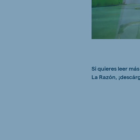
Brasil
Ukrai
Portuguese
Ukrainia
Koudijs Export
English
Si quieres leer má
La Razón, ¡descárg