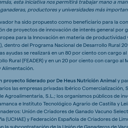
emás, esta iniciativa nos permitirá trabajar mano a ma
 ganaderas, productores y universidades más important
vador ha sido propuesto como beneficiario para la con
ión de proyectos de innovación de interés general por 
uropea para la Innovación en materia de productividad y
I), dentro del Programa Nacional de Desarrollo Rural 2
tas ayudas se realizará en un 80 por ciento con cargo 
llo Rural (FEADER) y en un 20 por ciento con cargo al M
y Alimentación.
n proyecto liderado por De Heus Nutrición Animal
y pa
rios las empresas privadas Ibérico Comercialización, 
sde Agroalimentaria, S.L.; los organismos públicos de in
manca e Instituto Tecnológico Agrario de Castilla y Leín
anaderos: Unión de Criadores de Ganado Vacuno Selec
a (UCHAE) y Federación Española de Criadores de Limu
 la subcontratación de la Unión de Ganaderos de Vaca