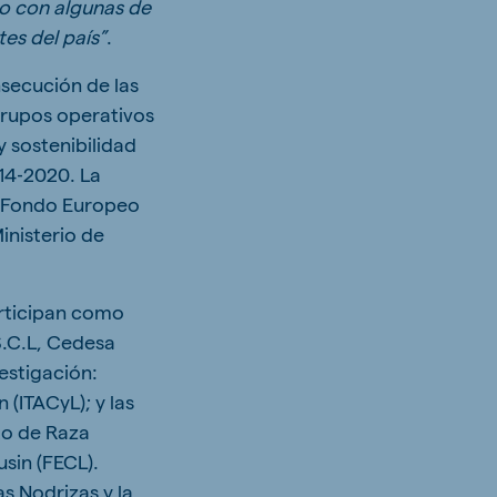
no con algunas de
es del país”
.
secución de las
grupos operativos
 sostenibilidad
014‐2020. La
al Fondo Europeo
inisterio de
rticipan como
S.C.L, Cedesa
vestigación:
 (ITACyL); y las
to de Raza
sin (FECL).
s Nodrizas y la