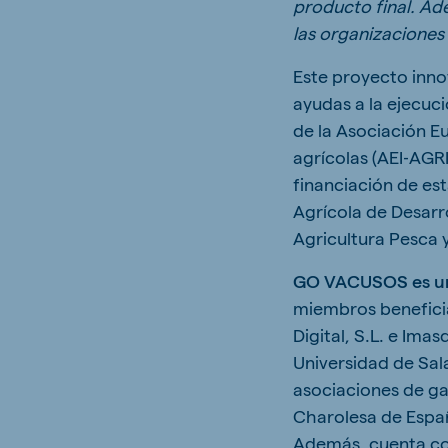
producto final. Ad
las organizaciones
Este proyecto inno
ayudas a la ejecuc
de la Asociación E
agrícolas (AEI‐AGR
financiación de es
Agrícola de Desarro
Agricultura Pesca 
GO VACUSOS
es u
miembros beneficia
Digital, S.L. e Ima
Universidad de Sala
asociaciones de g
Charolesa de Españ
Además, cuenta con