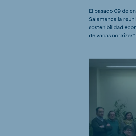
Hungary
Slova
El pasado 09 de en
Hungarian
Slovak
Salamanca la reuni
sostenibilidad eco
de vacas nodrizas”
Vietnam
Myan
Vietnamese
Burmes
Philippines
India
English
English
South Africa
South
Afrikaans
English
Egypt (Koudijs)
Ethio
English
English