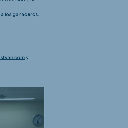
 a los ganaderos,
stvan.com
y