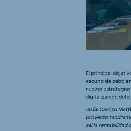
Brasil
Ukrai
Portuguese
Ukrainia
Koudijs Export
English
El principal obje
vacuno de cebo en
nuevas estrategias 
digitalización del
Jesús Carrizo Mart
proyecto tendremos
así la rentabilidad