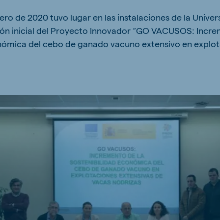
kia
ero de 2020 tuvo lugar en las instalaciones de la Unive
ón inicial del Proyecto Innovador “GO VACUSOS: Incre
nómica del cebo de ganado vacuno extensivo en explot
.
mar
Indonesia
e
Indonesian
 Africa
Ghana (Koudijs)
English
pia (Koudijs)