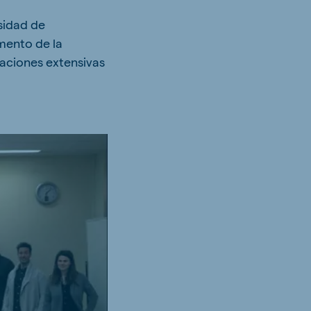
rsidad de
mento de la
aciones extensivas