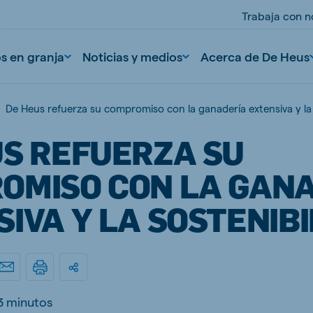
Trabaja con n
os en granja
Noticias y medios
Acerca de De Heus
De Heus refuerza su compromiso con la ganadería extensiva y la 
US REFUERZA SU
OMISO CON LA GAN
IVA Y LA SOSTENIBI
nd
Portugal
Portuguese
n
Serbia
3 minutos
Serbian