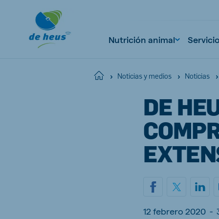
Nutrición animal
Servici
Home
Noticias y medios
Noticias
DE HE
Global
English
COMPR
EXTENS
Netherlands
Pola
Dutch
Polish
Czech Republic
Spai
12 febrero 2020
-
Czech
Spanish