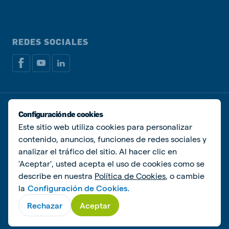
REDES SOCIALES
Política de privacidad
Política de Cookies
Configuración de cookies
Administrar Cookies
Este sitio web utiliza cookies para personalizar
contenido, anuncios, funciones de redes sociales y
© De Heus Animal Nutrition
analizar el tráfico del sitio. Al hacer clic en
'Aceptar', usted acepta el uso de cookies como se
describe en nuestra
Política de Cookies
, o cambie
la
Configuración de Cookies.
Rechazar
Aceptar