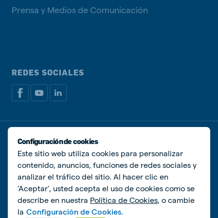
Prensa y Medios de Comunicación
REDES SOCIALES
Política de privacidad
Política de Cookies
Configuración de cookies
Administrar Cookies
Este sitio web utiliza cookies para personalizar
contenido, anuncios, funciones de redes sociales y
© De Heus Animal Nutrition
analizar el tráfico del sitio. Al hacer clic en
'Aceptar', usted acepta el uso de cookies como se
describe en nuestra
Política de Cookies
, o cambie
la
Configuración de Cookies.